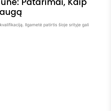
une: Patarimai, Kaip
slaugą
valifikaciją. Ilgametė patirtis šioje srityje gali