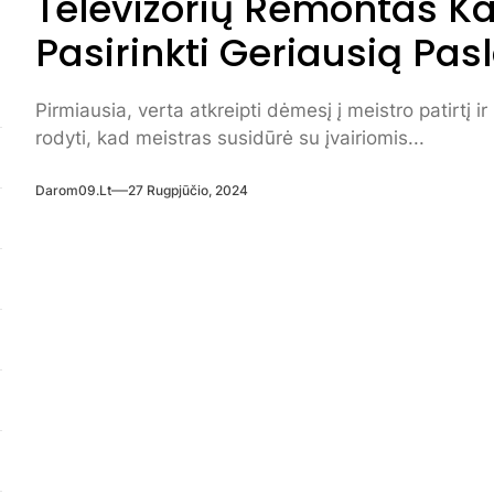
Televizorių Remontas Ka
Pasirinkti Geriausią Pa
Pirmiausia, verta atkreipti dėmesį į meistro patirtį ir k
rodyti, kad meistras susidūrė su įvairiomis...
Darom09.lt
27 Rugpjūčio, 2024