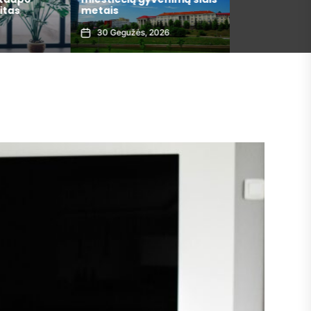
itas
metais
argumentai
30 Gegužės, 2026
29 Gegužės, 