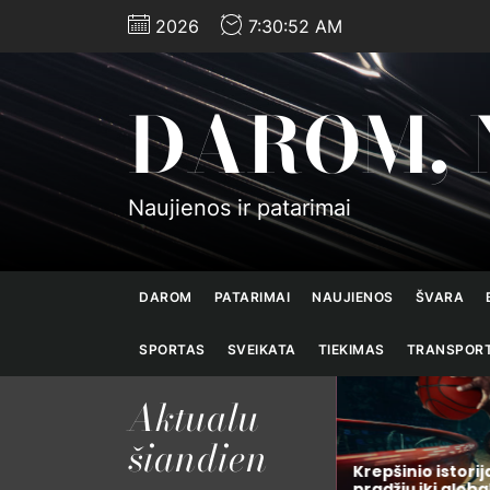
Skip
2026
7:30:52 AM
to
the
content
DAROM, 
Naujienos ir patarimai
DAROM
PATARIMAI
NAUJIENOS
ŠVARA
SPORTAS
SVEIKATA
TIEKIMAS
TRANSPOR
Aktualu
Kodėl verta taisyti
šiandien
ciatyvų,
telefoną Kaune, o ne
pirkti naują: pinigų, laiko ir
Krepšinio istorij
mą šiais
aplinkos išsaugojimo
pradžių iki globa