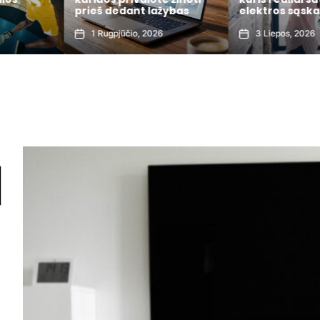
prieš dedant lažybas
elektros sąska
1 Rugpjūčio, 2026
3 Liepos, 2026