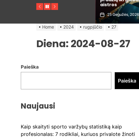
argumentai
aistros
Previous
Pause
Next
29 Gegužės, 2026
25 Gegužės, 2026
Home
2024
rugpjūčio
27
Diena:
2024-08-27
Paieška
Paieška
Naujausi
Kaip skaityti sporto varžybų statistiką kaip
profesionalas: 7 rodikliai, kuriuos privalote žinoti