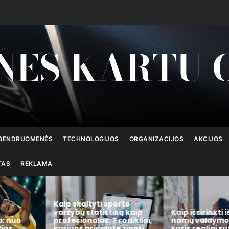
NES KARTU 
BENDRUOMENĖS
TECHNOLOGIJOS
ORGANIZACIJOS
AKCIJOS
TAS
REKLAMA
Kaip skaityti sporto
varžybų statistiką kaip
Kaip išsirinkti 
a: nuo
profesionalas: 7 rodikliai,
namų valdymo 
lios
kuriuos privalote žinoti
kuris realiai s