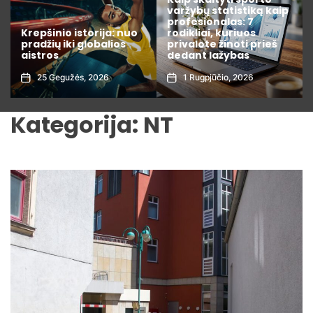
varžybų statistiką kaip
Kaip išsirinkti išmanųjį
profesionalas: 7
namų valdymo
rodikliai, kuriuos
įrenginį, kuris realiai
privalote žinoti prieš
sutaupo elektros
dedant lažybas
sąskaitas
1 Rugpjūčio, 2026
3 Liepos, 2026
Kategorija:
NT