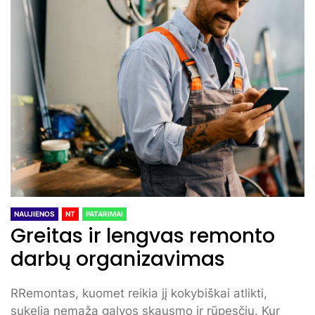
NAUJIENOS
NT
PATARIMAI
Greitas ir lengvas remonto
darbų organizavimas
RRemontas, kuomet reikia jį kokybiškai atlikti,
sukelia nemaža galvos skausmo ir rūpesčių. Kur