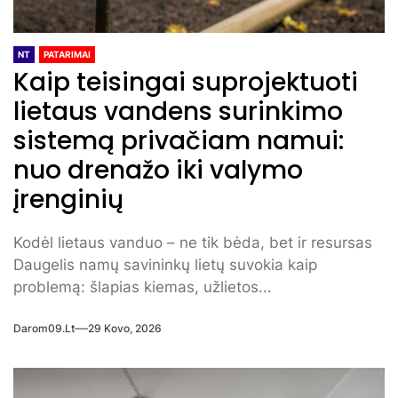
NT
PATARIMAI
Kaip teisingai suprojektuoti
lietaus vandens surinkimo
sistemą privačiam namui:
nuo drenažo iki valymo
įrenginių
Kodėl lietaus vanduo – ne tik bėda, bet ir resursas
Daugelis namų savininkų lietų suvokia kaip
problemą: šlapias kiemas, užlietos...
Darom09.lt
29 Kovo, 2026