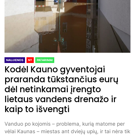
NAUJIENOS
NT
PATARIMAI
Kodėl Kauno gyventojai
praranda tūkstančius eurų
dėl netinkamai įrengto
lietaus vandens drenažo ir
kaip to išvengti
Vanduo po kojomis – problema, kurią matome per
vėlai Kaunas – miestas ant dviejų upių, ir tai nėra tik