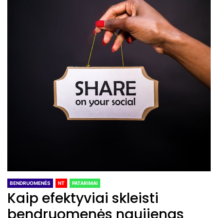
BENDRUOMENĖS
NT
PATARIMAI
Kaip efektyviai skleisti
bendruomenės naujienas