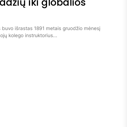
adžių iki globalios
is buvo išrastas 1891 metais gruodžio mėnesį
jų kolego instruktorius...