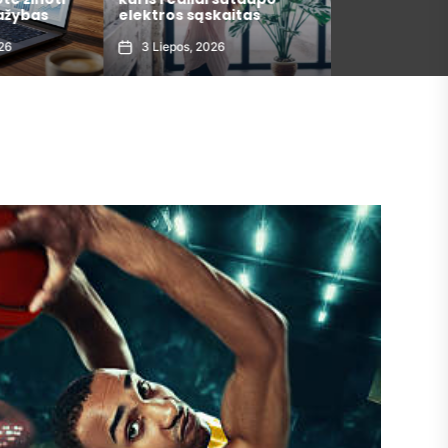
ažybas
elektros sąskaitas
metais
26
3 Liepos, 2026
30 Gegužės, 