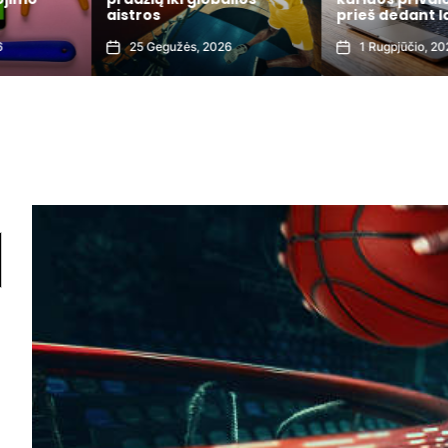
aistros
prieš dedant l
6
25 Gegužės, 2026
1 Rugpjūčio, 20