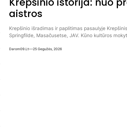
Krepšinio istorija: nuo pr
aistros
Krepšinio išradimas ir paplitimas pasaulyje Krepšin
Springfilde, Masačusetse, JAV. Kūno kultūros mokyto
Darom09.lt
25 Gegužės, 2026