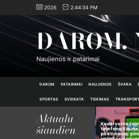
Skip
2026
2:44:35 PM
to
the
content
DAROM, 
Naujienos ir patarimai
DAROM
PATARIMAI
NAUJIENOS
ŠVARA
SPORTAS
SVEIKATA
TIEKIMAS
TRANSPOR
Aktualu
Vilnius keičiasi: 10
Kodėl verta tais
šiandien
anųjį
bendruomenių iniciatyvų,
telefoną Kaune,
nginį,
kurios pagerino
pirkti naują: pini
upo
miestiečių gyvenimą šiais
aplinkos išsaug