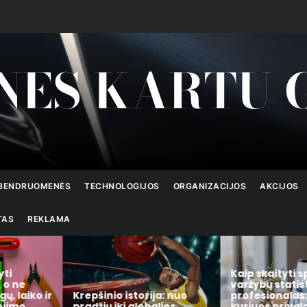
NES KARTU 
BENDRUOMENĖS
TECHNOLOGIJOS
ORGANIZACIJOS
AKCIJOS
TAS
REKLAMA
yti
Kaip skaityti s
 o ne
varžybų statist
gų, laiko ir
Krepšinio istorija: nuo
profesionalas: 
ojimo
pradžių iki globalios
kuriuos privalo