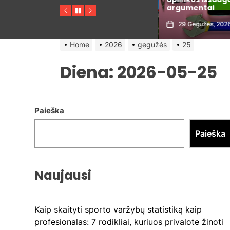
s
metais
argumentai
Previous
Pause
Next
30 Gegužės, 2026
29 Gegužės, 202
Home
2026
gegužės
25
Diena:
2026-05-25
Paieška
Paieška
Naujausi
Kaip skaityti sporto varžybų statistiką kaip
profesionalas: 7 rodikliai, kuriuos privalote žinoti