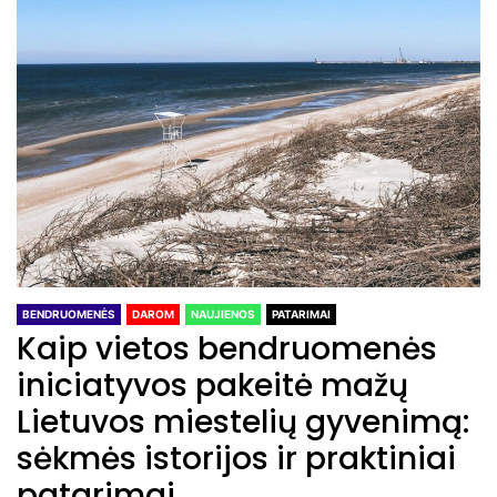
BENDRUOMENĖS
DAROM
NAUJIENOS
PATARIMAI
Kaip vietos bendruomenės
iniciatyvos pakeitė mažų
Lietuvos miestelių gyvenimą:
sėkmės istorijos ir praktiniai
patarimai