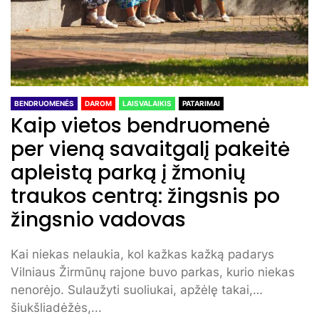
BENDRUOMENĖS
DAROM
LAISVALAIKIS
PATARIMAI
Kaip vietos bendruomenė
per vieną savaitgalį pakeitė
apleistą parką į žmonių
traukos centrą: žingsnis po
žingsnio vadovas
Kai niekas nelaukia, kol kažkas kažką padarys
Vilniaus Žirmūnų rajone buvo parkas, kurio niekas
nenorėjo. Sulaužyti suoliukai, apžėlę takai,
šiukšliadėžės,...