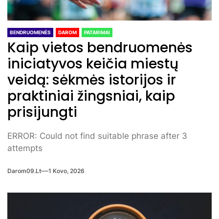
BENDRUOMENĖS
DAROM
PATARIMAI
Kaip vietos bendruomenės
iniciatyvos keičia miestų
veidą: sėkmės istorijos ir
praktiniai žingsniai, kaip
prisijungti
ERROR: Could not find suitable phrase after 3
attempts
Darom09.lt
1 Kovo, 2026