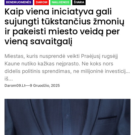
BENDRUOMENĖS
DAROM
NAUJIENOS
ŠVARA
Kaip viena iniciatyva gali
sujungti tūkstančius žmonių
ir pakeisti miesto veidą per
vieną savaitgalį
Miestas, kuris nusprendė veikti Praėjusį rugsėjį
Kaune nutiko kažkas neįprasto. Ne koks nors
didelis politinis sprendimas, ne milijoninė investicija
iš...
Darom09.lt
9 Gruodžio, 2025