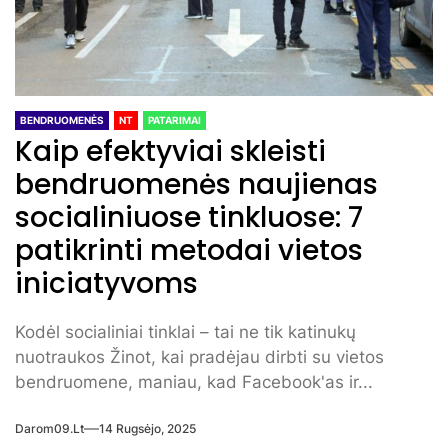
BENDRUOMENĖS
NT
PATARIMAI
Kaip efektyviai skleisti
bendruomenės naujienas
socialiniuose tinkluose: 7
patikrinti metodai vietos
iniciatyvoms
Kodėl socialiniai tinklai – tai ne tik katinukų
nuotraukos Žinot, kai pradėjau dirbti su vietos
bendruomene, maniau, kad Facebook'as ir...
Darom09.lt
14 Rugsėjo, 2025