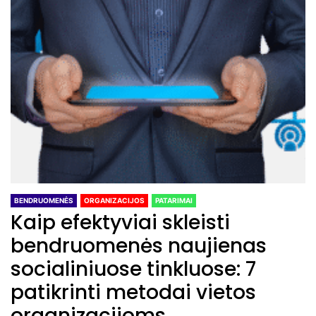
BENDRUOMENĖS
ORGANIZACIJOS
PATARIMAI
Kaip efektyviai skleisti
bendruomenės naujienas
socialiniuose tinkluose: 7
patikrinti metodai vietos
organizacijoms