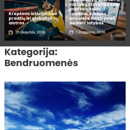
varžybų statistiką kaip
Kaip išsirinkti išmanųjį
profesionalas: 7
namų valdymo
rodikliai, kuriuos
įrenginį, kuris realiai
privalote žinoti prieš
sutaupo elektros
dedant lažybas
sąskaitas
1 Rugpjūčio, 2026
3 Liepos, 2026
Kategorija:
Bendruomenės