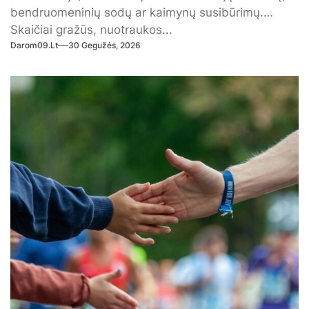
bendruomeninių sodų ar kaimynų susibūrimų.
Skaičiai gražūs, nuotraukos...
Darom09.lt
30 Gegužės, 2026