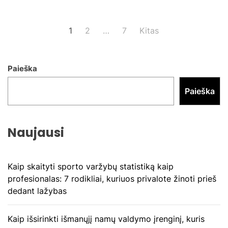
Įrašų
1
2
…
7
Kitas
puslapiavimas
Paieška
Paieška
Naujausi
Kaip skaityti sporto varžybų statistiką kaip
profesionalas: 7 rodikliai, kuriuos privalote žinoti prieš
dedant lažybas
Kaip išsirinkti išmanųjį namų valdymo įrenginį, kuris