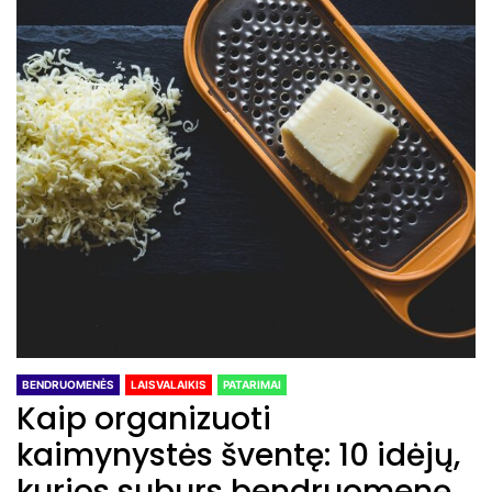
BENDRUOMENĖS
LAISVALAIKIS
PATARIMAI
Kaip organizuoti
kaimynystės šventę: 10 idėjų,
kurios suburs bendruomenę