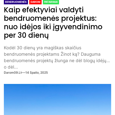
BENDRUOMENĖS
DAROM
PATARIMAI
Kaip efektyviai valdyti
bendruomenės projektus:
nuo idėjos iki įgyvendinimo
per 30 dienų
Kodėl 30 dienų yra magiškas skaičius
bendruomenės projektams Žinot ką? Dauguma
bendruomenės projektų žlunga ne dėl blogų idėjų,
o dėl...
Darom09.lt
14 Spalio, 2025