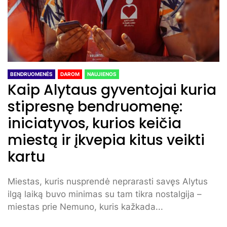
BENDRUOMENĖS
DAROM
NAUJIENOS
Kaip Alytaus gyventojai kuria
stipresnę bendruomenę:
iniciatyvos, kurios keičia
miestą ir įkvepia kitus veikti
kartu
Miestas, kuris nusprendė neprarasti savęs Alytus
ilgą laiką buvo minimas su tam tikra nostalgija –
miestas prie Nemuno, kuris kažkada...