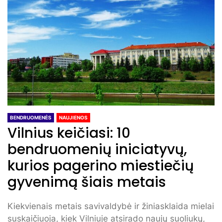
BENDRUOMENĖS
NAUJIENOS
Vilnius keičiasi: 10
bendruomenių iniciatyvų,
kurios pagerino miestiečių
gyvenimą šiais metais
Kiekvienais metais savivaldybė ir žiniasklaida mielai
suskaičiuoja, kiek Vilniuje atsirado naujų suoliukų,