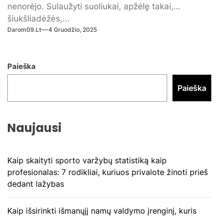
nenorėjo. Sulaužyti suoliukai, apžėlę takai,
šiukšliadėžės,...
Darom09.lt
4 Gruodžio, 2025
Paieška
Paieška
Naujausi
Kaip skaityti sporto varžybų statistiką kaip
profesionalas: 7 rodikliai, kuriuos privalote žinoti prieš
dedant lažybas
Kaip išsirinkti išmanųjį namų valdymo įrenginį, kuris