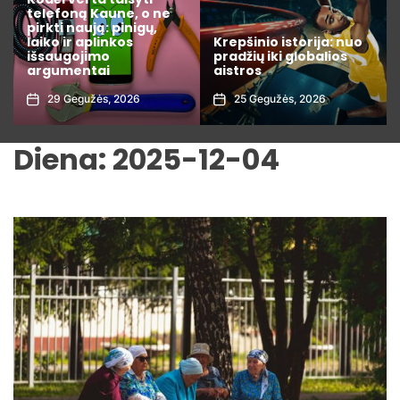
telefoną Kaune, o ne
pirkti naują: pinigų,
laiko ir aplinkos
Krepšinio istorija: nuo
išsaugojimo
pradžių iki globalios
argumentai
aistros
29 Gegužės, 2026
25 Gegužės, 2026
Diena:
2025-12-04