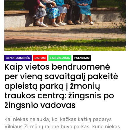
BENDRUOMENĖS
DAROM
LAISVALAIKIS
PATARIMAI
Kaip vietos bendruomenė
per vieną savaitgalį pakeitė
apleistą parką į žmonių
traukos centrą: žingsnis po
žingsnio vadovas
Kai niekas nelaukia, kol kažkas kažką padarys
Vilniaus Žirmūnų rajone buvo parkas, kurio niekas