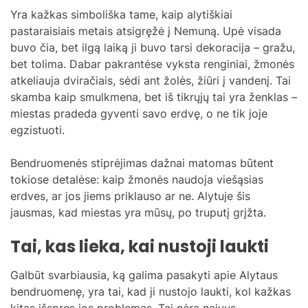
Yra kažkas simboliška tame, kaip alytiškiai
pastaraisiais metais atsigręžė į Nemuną. Upė visada
buvo čia, bet ilgą laiką ji buvo tarsi dekoracija – gražu,
bet tolima. Dabar pakrantėse vyksta renginiai, žmonės
atkeliauja dviračiais, sėdi ant žolės, žiūri į vandenį. Tai
skamba kaip smulkmena, bet iš tikrųjų tai yra ženklas –
miestas pradeda gyventi savo erdvę, o ne tik joje
egzistuoti.
Bendruomenės stiprėjimas dažnai matomas būtent
tokiose detalėse: kaip žmonės naudoja viešąsias
erdves, ar jos jiems priklauso ar ne. Alytuje šis
jausmas, kad miestas yra mūsų, po truputį grįžta.
Tai, kas lieka, kai nustoji laukti
Galbūt svarbiausia, ką galima pasakyti apie Alytaus
bendruomenę, yra tai, kad ji nustojo laukti, kol kažkas
kitas išspręs jos problemas. Tai nėra naivus