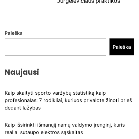
pos
Jurgelevičiaus praktikos
Paieška
Paieška
Naujausi
Kaip skaityti sporto varžybų statistiką kaip
profesionalas: 7 rodikliai, kuriuos privalote žinoti prieš
dedant lažybas
Kaip išsirinkti išmanųjį namų valdymo įrenginį, kuris
realiai sutaupo elektros sąskaitas