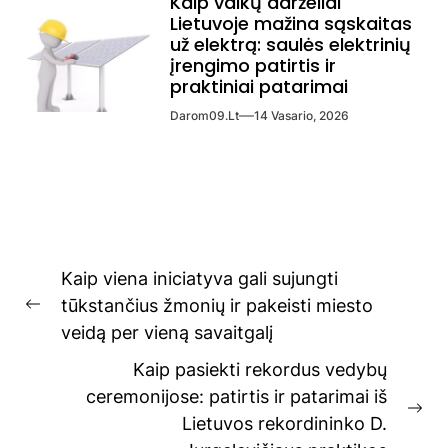
Kaip vaikų darželiai
Lietuvoje mažina sąskaitas
už elektrą: saulės elektrinių
įrengimo patirtis ir
praktiniai patarimai
Darom09.lt
14 Vasario, 2026
Navigacija
Kaip viena iniciatyva gali sujungti
tarp
tūkstančius žmonių ir pakeisti miesto
Previous
įrašų
veidą per vieną savaitgalį
post:
Kaip pasiekti rekordus vedybų
ceremonijose: patirtis ir patarimai iš
Ne
Lietuvos rekordininko D.