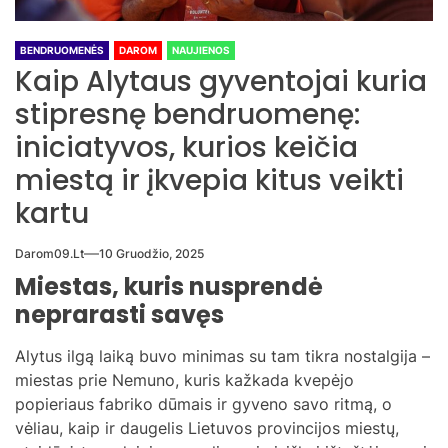
BENDRUOMENĖS
DAROM
NAUJIENOS
Kaip Alytaus gyventojai kuria
stipresnę bendruomenę:
iniciatyvos, kurios keičia
miestą ir įkvepia kitus veikti
kartu
Darom09.lt
10 Gruodžio, 2025
Miestas, kuris nusprendė
neprarasti savęs
Alytus ilgą laiką buvo minimas su tam tikra nostalgija –
miestas prie Nemuno, kuris kažkada kvepėjo
popieriaus fabriko dūmais ir gyveno savo ritmą, o
vėliau, kaip ir daugelis Lietuvos provincijos miestų,