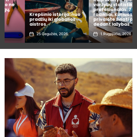
varžybų statistiką kaip
profesionalas: 7
Krepšinio istorija: nuo
rodikliai, kuriuos
pradžių iki globalios
privalote žinoti prieš
aistros
dedant lažybas
25 Gegužės, 2026
1 Rugpjūčio, 2026