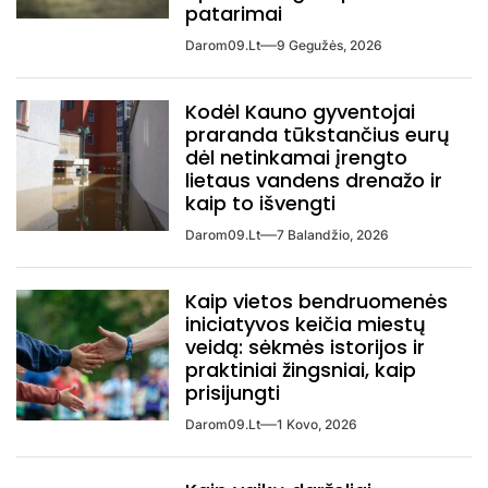
patarimai
Darom09.lt
9 Gegužės, 2026
Kodėl Kauno gyventojai
praranda tūkstančius eurų
dėl netinkamai įrengto
lietaus vandens drenažo ir
kaip to išvengti
Darom09.lt
7 Balandžio, 2026
Kaip vietos bendruomenės
iniciatyvos keičia miestų
veidą: sėkmės istorijos ir
praktiniai žingsniai, kaip
prisijungti
Darom09.lt
1 Kovo, 2026