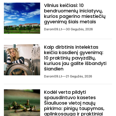
Vilnius keičiasi: 10
bendruomenių iniciatyvų,
kurios pagerino miestiečių
gyvenimą šiais metais
Darom09.lt
30 Gegužės, 2026
Kaip dirbtinis intelektas
keičia kasdienį gyvenimą:
10 praktinių pavyzdžių,
kuriuos jau galite išbandyti
šiandien
Darom09.lt
21 Gegužės, 2026
Kodėl verta pildyti
spausdintuvo kasetes
Šiauliuose vietoj naujų
pirkimo: pinigų taupymas,
aplinkosauga ir praktiniai