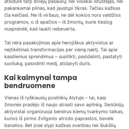
atsidūrė tarp dviejų pasaulių: nei visiškai ištuštėjęs, nei
pakankamai pilnas, kad jaustųsi tikras. Tačiau kažkas
čia keičiasi. Ne iš viršaus, ne dėl kokios nors valdžios
programos, o iš apačios – iš žmonių, kurie tiesiog
nusprendė, kad laukti nebeverta.
Tai nėra pasakojimas apie herojiškus aktyvistus ar
neįtikėtinas transformacijas per vieną naktį. Tai apie
kasdienius sprendimus – susitikti, pasidalinti, pastatyti
suoliuką, pasodinti medį, atidaryti duris.
Kai kaimynai tampa
bendruomene
Vienas iš ryškiausių poslinkių Alytuje – tai, kaip
žmonės pradėjo iš naujo atrasti savo aplinką. Seniūnijų
aktyvistai organizuoja bendrus kiemų tvarkymo talkas,
kurios iš pirmo žvilgsnio atrodo paprastos, beveik
banalios. Bet jose slypi kažkas svarbiau nei šiukšlių