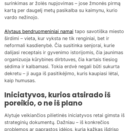
surinkimas ar žolės nupjovimas – jose žmonės pirmą
kartą per daugelį metų pasikalba su kaimynu, kurio
vardo nežinojo.
Alytaus bendruomeniniai namai
tapo savotiška miesto
širdimi – vieta, kur vyksta ne tik renginiai, bet ir
neformali kasdienybė. Čia susitinka senjorai, kurie
dalijasi receptais ir gyvenimo istorijomis, čia jaunimas
organizuoja kūrybines dirbtuves, čia kartais tiesiog
sėdima ir kalbamasi. Tokia erdvė negali būti sukurta
dekretu – ji auga iš pasitikėjimo, kuris kaupiasi lėtai,
kaip humusas.
Iniciatyvos, kurios atsirado iš
poreikio, o ne iš plano
Alytuje veikiančios pilietinės iniciatyvos retai gimsta iš
strateginių dokumentų. Dažniau – iš konkrečios
problemos ar paprastos idėjos, kurią kažkas išdrįso