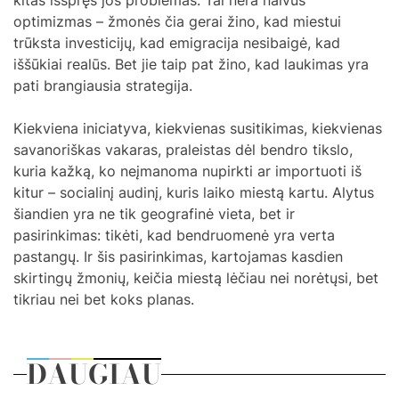
optimizmas – žmonės čia gerai žino, kad miestui
trūksta investicijų, kad emigracija nesibaigė, kad
iššūkiai realūs. Bet jie taip pat žino, kad laukimas yra
pati brangiausia strategija.
Kiekviena iniciatyva, kiekvienas susitikimas, kiekvienas
savanoriškas vakaras, praleistas dėl bendro tikslo,
kuria kažką, ko neįmanoma nupirkti ar importuoti iš
kitur – socialinį audinį, kuris laiko miestą kartu. Alytus
šiandien yra ne tik geografinė vieta, bet ir
pasirinkimas: tikėti, kad bendruomenė yra verta
pastangų. Ir šis pasirinkimas, kartojamas kasdien
skirtingų žmonių, keičia miestą lėčiau nei norėtųsi, bet
tikriau nei bet koks planas.
DAUGIAU