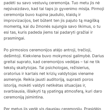
padėti su savo vestuvių ceremonija. Tuo metu jis nė
neįsivaizdavo, kad tai taps jo gyvenimo misija. Pirmoji
ceremonija buvo kupina jaudulio, klaidų ir
improvizacijos, bet būtent ten jis pajuto tą magišką
momentą, kai du žmonės sujungia savo likimus, o tu
esi tas, kuris padeda jiems tai padaryti gražiai ir
prasmingai.
Po pirmosios ceremonijos atėjo antroji, trečioji,
dešimtoji. Kiekviena buvo mokymosi galimybė. Darius
greitai suprato, kad ceremonijos vedėjas – tai ne tik
tekstų skaitytojas. Tai psichologas, režisierius,
oratorius ir kartais net krizių valdytojas viename
asmenyje. Reikia jausti auditoriją, suprasti poros
istoriją, mokėti valdyti netikėtas situacijas ir,
svarbiausia, išlaikyti tą ypatingą atmosferą, kuri daro
ceremoniją įsimintina.
Per metus jis vedė vis daugiau ceremonijų. Prasidėjo