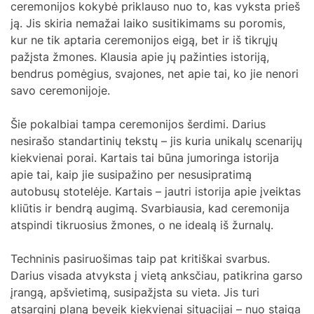
ceremonijos kokybė priklauso nuo to, kas vyksta prieš
ją. Jis skiria nemažai laiko susitikimams su poromis,
kur ne tik aptaria ceremonijos eigą, bet ir iš tikrųjų
pažįsta žmones. Klausia apie jų pažinties istoriją,
bendrus pomėgius, svajones, net apie tai, ko jie nenori
savo ceremonijoje.
Šie pokalbiai tampa ceremonijos šerdimi. Darius
nesirašo standartinių tekstų – jis kuria unikalų scenarijų
kiekvienai porai. Kartais tai būna jumoringa istorija
apie tai, kaip jie susipažino per nesusipratimą
autobusų stotelėje. Kartais – jautri istorija apie įveiktas
kliūtis ir bendrą augimą. Svarbiausia, kad ceremonija
atspindi tikruosius žmones, o ne idealą iš žurnalų.
Techninis pasiruošimas taip pat kritiškai svarbus.
Darius visada atvyksta į vietą anksčiau, patikrina garso
įrangą, apšvietimą, susipažįsta su vieta. Jis turi
atsarginį planą beveik kiekvienai situacijai – nuo staiga