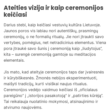
Ateities vizija ir kaip ceremonijos
keičiasi
Darius stebi, kaip keičiasi vestuvių kultūra Lietuvoje.
Jaunos poros vis labiau nori autentiškų, prasmingų
ceremonijų, o ne formalių ritualų. Jie nori įtraukti savo
vertybes, pomėgius, net netradicinius elementus. Viena
pora įtraukė savo šunis į ceremoniją kaip „liudytojus”,
kita – surengė ceremoniją gamtoje su meditacijos
elementais.
Jis mato, kad ateityje ceremonijos taps dar įvairesnės
ir kūrybiškesnės. Žmonės nebijos eksperimentuoti,
maišyti tradicijų, kurti visiškai naujus ritualus.
Ceremonijos vedėjo vaidmuo keičiasi iš „oficialaus
pareigūno” į „istorijos pasakotoją” ir „patirties kūrėją”.
Tai reikalauja nuolatinio mokymosi, atsinaujinimo ir
atvirumo naujovėms.