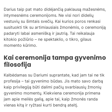
Darius taip pat mato didėjančią paklausą mažesnėms,
intymesnėms ceremonijoms. Ne visi nori didelių
vestuvių su šimtais svečių. Kai kurios poros renkasi
susituokti tik su artimiausiais žmonėmis, o ceremoniją
padaryti labai asmenišką ir jautrią. Tai reikalauja
kitokio požiūrio – ne spektaklio, o tikro, gilaus
momento kūrimo.
Kai ceremonija tampa gyvenimo
filosofija
Kalbėdamas su Dariumi suprantate, kad jam tai ne tik
profesija – tai gyvenimo būdas. Jis mato savo darbą
kaip privilegiją būti dalimi pačių svarbiausių žmonių
gyvenimo momentų. Kiekviena ceremonija primena
jam apie meilės galią, apie tai, kaip žmonės randa
vienas kitą ir ryžtasi kurti bendrą ateitį.