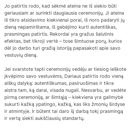
Jo patirtis rodo, kad sėkmė ateina ne iš siekio būti
geriausiam ar surinkti daugiausia ceremonijų. Ji ateina
iš tikro atsidavimo kiekvienai porai, iš noro padaryti jų
dieną nepamirštama, iš gebėjimo kurti autentiškas,
prasmingas patirtis. Rekordai yra gražus šalutinis
efektas, bet tikroji vertė – tose šimtuose porų, kurios
dėl jo darbo turi gražią istoriją papasakoti apie savo
vestuvių dieną.
Jei svarstote tapti ceremonijų vedėju ar tiesiog ieškote
įkvėpimo savo vestuvėms, Dariaus patirtis rodo vieną
aiškų dalyką: autentiškumas, pasiruošimas ir tikra
aistra tam, ką darai, visada nugali. Nesvarbu, ar vedėte
pirmą ceremoniją, ar šimtąją – kiekviena yra galimybė
sukurti kažką ypatingo, kažką, kas liks žmonių širdyse
ir atmintyje. Ir būtent tai daro šį darbą tokį prasmingą
ir vertą siekti aukščiausių standartų.