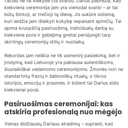
Tačiau ne tik kiekybė čia svarbu. Darius pabrėžia, kad
kiekviena ceremonija jam yra vienodai svarbi – ar tai
būtų šimtoji, ar trečioji tą dieną. Jis sukūrė sistemą,
kuri leidžia jam išlaikyti kokybę nepaisant apimčių. Tai
apima kruopščią pasiruošimą, individualų darbą su
kiekviena pora ir gebėjimą greitai persijungti tarp
skirtingų ceremonijų stilių ir nuotaikų.
Rekordas jam reiškia ne tik asmeninį pasiekimą, bet ir
įrodymą, kad Lietuvoje yra paklausa autentiškoms,
šiuolaikiškai vedamoms ceremonijoms. Žmonės nori ne
standartinių frazių ir šabloniškų ritualų, o tikros
istorijos, emocijų ir prasmės. Ir būtent tai Darius siūlo
kiekvienai porai.
Pasiruošimas ceremonijai: kas
atskiria profesionalą nuo mėgėjo
Vienas didžiausių Dariaus atradimų – suprasti, kad