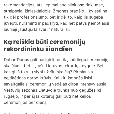
rekomendacijos, atsiliepimai socialiniuose tinkluose,
straipsniai žiniasklaidoje. Žmonės pradėjo jį kviesti ne
tik dėl profesionalumo, bet ir dėl to, kaip jis sugeba
įkvėpti, nuraminti ir padaryti, kad net patys įtemptiausi
jaunieji jaustųsi laisvai ir natūraliai.
Ką reiškia būti ceremonijų
rekordininku šiandien
Dabar Darius gali pasigirti ne tik įspūdingu ceremonijų
skaičiumi, bet ir įrašu Lietuvos rekordų knygoje. Bet
kas gi iš tikrųjų slypi už šių skaičių? Pirmiausia –
neįtikėtinas darbo krūvis. Kai kiti žmonės ilsisi
savaitgaliais, ceremonijų vedėjas dirba intensyviausiai.
Vestuvių sezonas Lietuvoje trunka nuo gegužės iki
rugsėjo, ir per šį laikotarpį gali būti net kelios
ceremonijos per dieną.