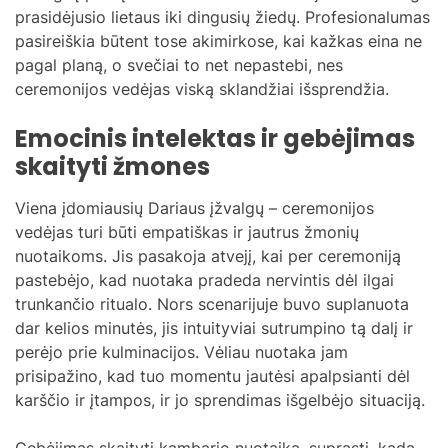
prasidėjusio lietaus iki dingusių žiedų. Profesionalumas
pasireiškia būtent tose akimirkose, kai kažkas eina ne
pagal planą, o svečiai to net nepastebi, nes
ceremonijos vedėjas viską sklandžiai išsprendžia.
Emocinis intelektas ir gebėjimas
skaityti žmones
Viena įdomiausių Dariaus įžvalgų – ceremonijos
vedėjas turi būti empatiškas ir jautrus žmonių
nuotaikoms. Jis pasakoja atvejį, kai per ceremoniją
pastebėjo, kad nuotaka pradeda nervintis dėl ilgai
trunkančio ritualo. Nors scenarijuje buvo suplanuota
dar kelios minutės, jis intuityviai sutrumpino tą dalį ir
perėjo prie kulminacijos. Vėliau nuotaka jam
prisipažino, kad tuo momentu jautėsi apalpsianti dėl
karščio ir įtampos, ir jo sprendimas išgelbėjo situaciją.
Gebėjimas skaityti kambario nuotaiką, suprasti, kada