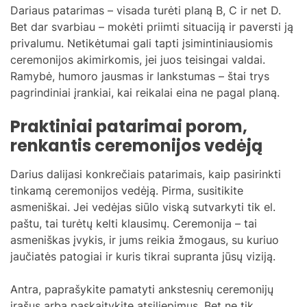
Dariaus patarimas – visada turėti planą B, C ir net D.
Bet dar svarbiau – mokėti priimti situaciją ir paversti ją
privalumu. Netikėtumai gali tapti įsimintiniausiomis
ceremonijos akimirkomis, jei juos teisingai valdai.
Ramybė, humoro jausmas ir lankstumas – štai trys
pagrindiniai įrankiai, kai reikalai eina ne pagal planą.
Praktiniai patarimai porom,
renkantis ceremonijos vedėją
Darius dalijasi konkrečiais patarimais, kaip pasirinkti
tinkamą ceremonijos vedėją. Pirma, susitikite
asmeniškai. Jei vedėjas siūlo viską sutvarkyti tik el.
paštu, tai turėtų kelti klausimų. Ceremonija – tai
asmeniškas įvykis, ir jums reikia žmogaus, su kuriuo
jaučiatės patogiai ir kuris tikrai supranta jūsų viziją.
Antra, paprašykite pamatyti ankstesnių ceremonijų
įrašus arba paskaitykite atsiliepimus. Bet ne tik