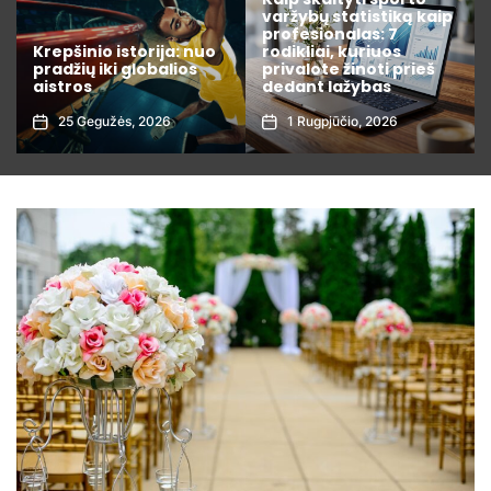
varžybų statistiką kaip
Kaip išsirinkti išmanųjį
profesionalas: 7
namų valdymo
rodikliai, kuriuos
įrenginį, kuris realiai
privalote žinoti prieš
sutaupo elektros
dedant lažybas
sąskaitas
1 Rugpjūčio, 2026
3 Liepos, 2026