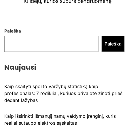
Ne
10 idėjų, kurios suburs bendruomenę
pos
Paieška
Paieška
Naujausi
Kaip skaityti sporto varžybų statistiką kaip
profesionalas: 7 rodikliai, kuriuos privalote žinoti prieš
dedant lažybas
Kaip išsirinkti išmanųjį namų valdymo įrenginį, kuris
realiai sutaupo elektros sąskaitas