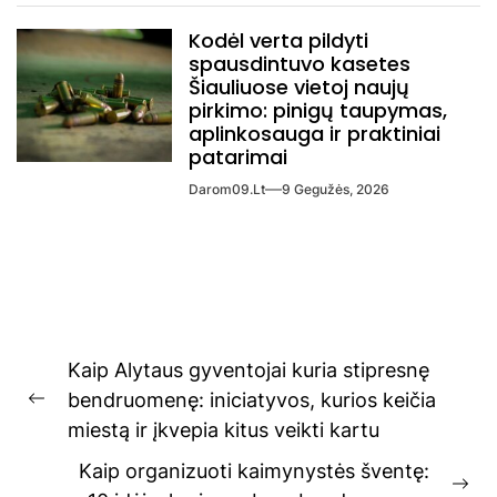
Kodėl verta pildyti
spausdintuvo kasetes
Šiauliuose vietoj naujų
pirkimo: pinigų taupymas,
aplinkosauga ir praktiniai
patarimai
Darom09.lt
9 Gegužės, 2026
Navigacija
Kaip Alytaus gyventojai kuria stipresnę
tarp
bendruomenę: iniciatyvos, kurios keičia
Previous
įrašų
miestą ir įkvepia kitus veikti kartu
post:
Kaip organizuoti kaimynystės šventę: