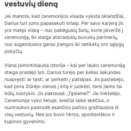
vestuvių dieną
Jei manote, kad ceremonijos visada vyksta sklandžiai,
Darius turi jums papasakoti kitaip. Per savo karjerą jis
yra matęs viską – nuo pabėgusių šunų, kurie įsiveržė į
ceremoniją, iki staiga atsiradusių buvusių partnerių,
nuo sugendusios garso įrangos iki netikėtų oro sąlygų
pokyčių.
Viena įsimintiniausia istorija – kai per lauko ceremoniją
staiga pradėjo lyti. Darius turėjo per kelias sekundes
nuspręsti: ar tęsti, ar perkelti į patalpas. Jis pastebėjo,
kad pora žiūrėjo vienas į kitą ir juokėsi, tarsi jiems tai
būtų nuotykis. Jis paklausė: „Tęsiame?” Jie linktelėjo.
Ceremonija vyko lietuje, svečiai laikė skėčius, o
nuotraukos pasirodė esančios pačios gražiausios iš
visų vestuvių. Nes jos buvo tikros, spontaniškos ir
kupinos gyvenimo.