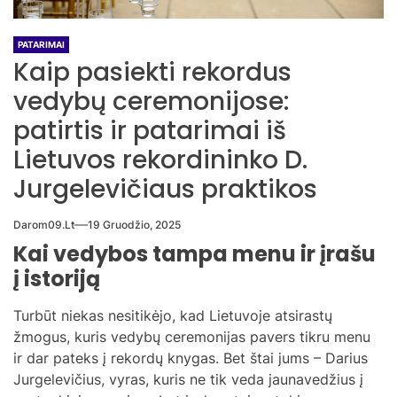
PATARIMAI
Kaip pasiekti rekordus
vedybų ceremonijose:
patirtis ir patarimai iš
Lietuvos rekordininko D.
Jurgelevičiaus praktikos
Darom09.lt
19 Gruodžio, 2025
Kai vedybos tampa menu ir įrašu
į istoriją
Turbūt niekas nesitikėjo, kad Lietuvoje atsirastų
žmogus, kuris vedybų ceremonijas pavers tikru menu
ir dar pateks į rekordų knygas. Bet štai jums – Darius
Jurgelevičius, vyras, kuris ne tik veda jaunavedžius į