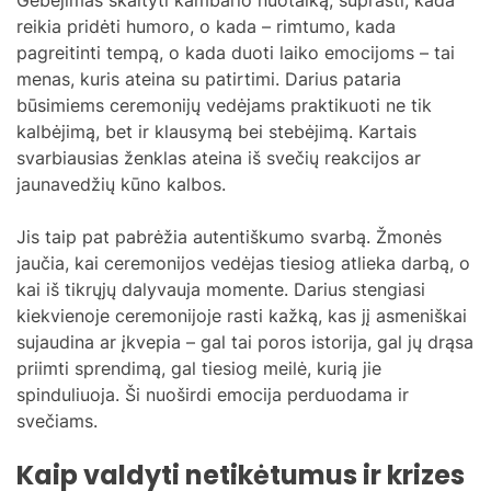
reikia pridėti humoro, o kada – rimtumo, kada
pagreitinti tempą, o kada duoti laiko emocijoms – tai
menas, kuris ateina su patirtimi. Darius pataria
būsimiems ceremonijų vedėjams praktikuoti ne tik
kalbėjimą, bet ir klausymą bei stebėjimą. Kartais
svarbiausias ženklas ateina iš svečių reakcijos ar
jaunavedžių kūno kalbos.
Jis taip pat pabrėžia autentiškumo svarbą. Žmonės
jaučia, kai ceremonijos vedėjas tiesiog atlieka darbą, o
kai iš tikrųjų dalyvauja momente. Darius stengiasi
kiekvienoje ceremonijoje rasti kažką, kas jį asmeniškai
sujaudina ar įkvepia – gal tai poros istorija, gal jų drąsa
priimti sprendimą, gal tiesiog meilė, kurią jie
spinduliuoja. Ši nuoširdi emocija perduodama ir
svečiams.
Kaip valdyti netikėtumus ir krizes