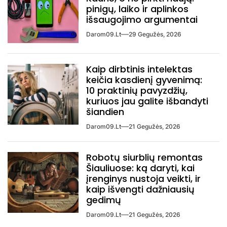
pinigų, laiko ir aplinkos
išsaugojimo argumentai
Darom09.lt
29 Gegužės, 2026
Kaip dirbtinis intelektas
keičia kasdienį gyvenimą:
10 praktinių pavyzdžių,
kuriuos jau galite išbandyti
šiandien
Darom09.lt
21 Gegužės, 2026
Robotų siurblių remontas
Šiauliuose: ką daryti, kai
įrenginys nustoja veikti, ir
kaip išvengti dažniausių
gedimų
Darom09.lt
21 Gegužės, 2026