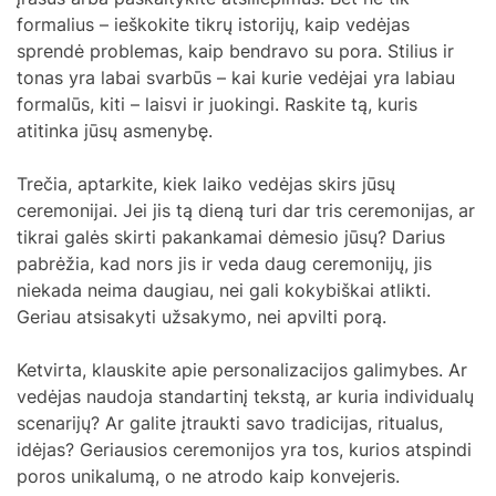
formalius – ieškokite tikrų istorijų, kaip vedėjas
sprendė problemas, kaip bendravo su pora. Stilius ir
tonas yra labai svarbūs – kai kurie vedėjai yra labiau
formalūs, kiti – laisvi ir juokingi. Raskite tą, kuris
atitinka jūsų asmenybę.
Trečia, aptarkite, kiek laiko vedėjas skirs jūsų
ceremonijai. Jei jis tą dieną turi dar tris ceremonijas, ar
tikrai galės skirti pakankamai dėmesio jūsų? Darius
pabrėžia, kad nors jis ir veda daug ceremonijų, jis
niekada neima daugiau, nei gali kokybiškai atlikti.
Geriau atsisakyti užsakymo, nei apvilti porą.
Ketvirta, klauskite apie personalizacijos galimybes. Ar
vedėjas naudoja standartinį tekstą, ar kuria individualų
scenarijų? Ar galite įtraukti savo tradicijas, ritualus,
idėjas? Geriausios ceremonijos yra tos, kurios atspindi
poros unikalumą, o ne atrodo kaip konvejeris.