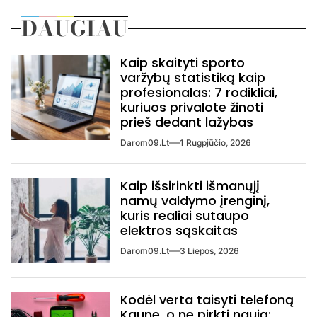
DAUGIAU
Kaip skaityti sporto
varžybų statistiką kaip
profesionalas: 7 rodikliai,
kuriuos privalote žinoti
prieš dedant lažybas
Darom09.lt
1 Rugpjūčio, 2026
Kaip išsirinkti išmanųjį
namų valdymo įrenginį,
kuris realiai sutaupo
elektros sąskaitas
Darom09.lt
3 Liepos, 2026
Kodėl verta taisyti telefoną
Kaune, o ne pirkti naują: