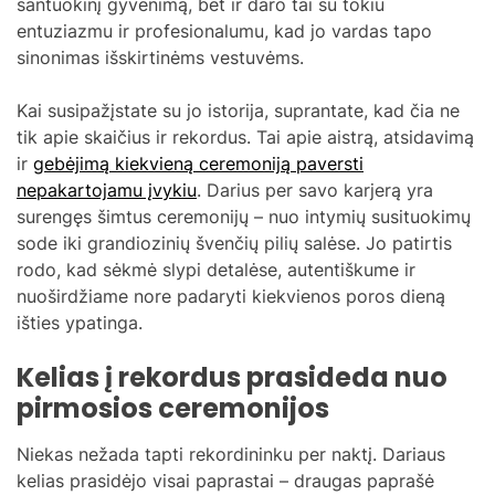
santuokinį gyvenimą, bet ir daro tai su tokiu
entuziazmu ir profesionalumu, kad jo vardas tapo
sinonimas išskirtinėms vestuvėms.
Kai susipažįstate su jo istorija, suprantate, kad čia ne
tik apie skaičius ir rekordus. Tai apie aistrą, atsidavimą
ir
gebėjimą kiekvieną ceremoniją paversti
nepakartojamu įvykiu
. Darius per savo karjerą yra
surengęs šimtus ceremonijų – nuo intymių susituokimų
sode iki grandiozinių švenčių pilių salėse. Jo patirtis
rodo, kad sėkmė slypi detalėse, autentiškume ir
nuoširdžiame nore padaryti kiekvienos poros dieną
išties ypatinga.
Kelias į rekordus prasideda nuo
pirmosios ceremonijos
Niekas nežada tapti rekordininku per naktį. Dariaus
kelias prasidėjo visai paprastai – draugas paprašė