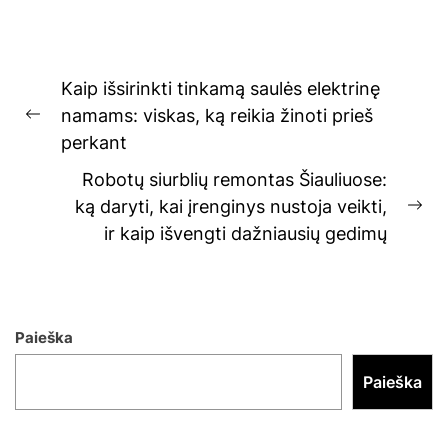
Navigacija
Kaip išsirinkti tinkamą saulės elektrinę
tarp
namams: viskas, ką reikia žinoti prieš
Previous
įrašų
perkant
post:
Robotų siurblių remontas Šiauliuose:
ką daryti, kai įrenginys nustoja veikti,
Ne
ir kaip išvengti dažniausių gedimų
pos
Paieška
Paieška