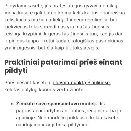
Pildydami kasetę, jūs pratęsiate jos gyvavimo ciklą.
Viena kasetė gali būti pildoma kelis kartus – tai reiškia
kelis kartus mažiau atliekų. Tai nėra revoliucija, bet
kiekvienas toks sprendimas yra mažas žingsnis
teisinga kryptimi. Ir geras tas žingsnis tuo, kad jis dar
ir pinigus taupo – retai kada ekologiškas pasirinkimas
yra ir pigesnis, bet čia kaip tik toks atvejis.
Praktiniai patarimai prieš einant
pildyti
Prieš nešant kasetę į
pildymo punktą Šiauliuose
,
keletas dalykų, kuriuos verta žinoti:
Žinokite savo spausdintuvo modelį.
Jis
paprastai nurodytas ant paties įrenginio arba jo
apačioje. Nuo modelio priklauso, kokia kasetė
naudojama ir ar ji tinka pildymui.