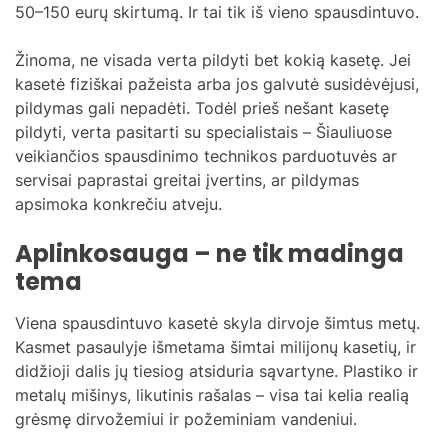
50–150 eurų skirtumą. Ir tai tik iš vieno spausdintuvo.
Žinoma, ne visada verta pildyti bet kokią kasetę. Jei
kasetė fiziškai pažeista arba jos galvutė susidėvėjusi,
pildymas gali nepadėti. Todėl prieš nešant kasetę
pildyti, verta pasitarti su specialistais – Šiauliuose
veikiančios spausdinimo technikos parduotuvės ar
servisai paprastai greitai įvertins, ar pildymas
apsimoka konkrečiu atveju.
Aplinkosauga – ne tik madinga
tema
Viena spausdintuvo kasetė skyla dirvoje šimtus metų.
Kasmet pasaulyje išmetama šimtai milijonų kasetių, ir
didžioji dalis jų tiesiog atsiduria sąvartyne. Plastiko ir
metalų mišinys, likutinis rašalas – visa tai kelia realią
grėsmę dirvožemiui ir požeminiam vandeniui.