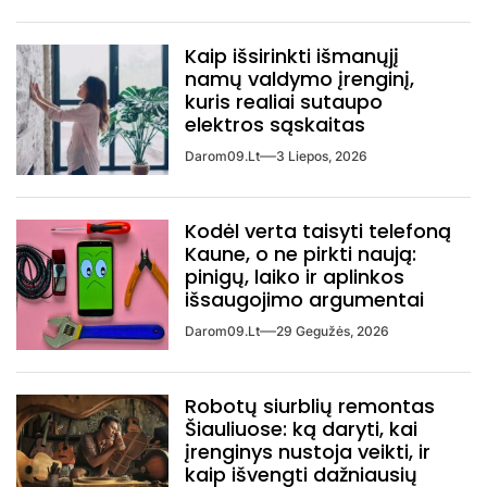
Kaip išsirinkti išmanųjį
namų valdymo įrenginį,
kuris realiai sutaupo
elektros sąskaitas
Darom09.lt
3 Liepos, 2026
Kodėl verta taisyti telefoną
Kaune, o ne pirkti naują:
pinigų, laiko ir aplinkos
išsaugojimo argumentai
Darom09.lt
29 Gegužės, 2026
Robotų siurblių remontas
Šiauliuose: ką daryti, kai
įrenginys nustoja veikti, ir
kaip išvengti dažniausių