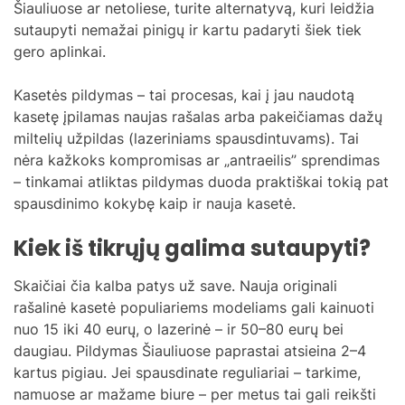
Šiauliuose ar netoliese, turite alternatyvą, kuri leidžia
sutaupyti nemažai pinigų ir kartu padaryti šiek tiek
gero aplinkai.
Kasetės pildymas – tai procesas, kai į jau naudotą
kasetę įpilamas naujas rašalas arba pakeičiamas dažų
miltelių užpildas (lazeriniams spausdintuvams). Tai
nėra kažkoks kompromisas ar „antraeilis” sprendimas
– tinkamai atliktas pildymas duoda praktiškai tokią pat
spausdinimo kokybę kaip ir nauja kasetė.
Kiek iš tikrųjų galima sutaupyti?
Skaičiai čia kalba patys už save. Nauja originali
rašalinė kasetė populiariems modeliams gali kainuoti
nuo 15 iki 40 eurų, o lazerinė – ir 50–80 eurų bei
daugiau. Pildymas Šiauliuose paprastai atsieina 2–4
kartus pigiau. Jei spausdinate reguliariai – tarkime,
namuose ar mažame biure – per metus tai gali reikšti