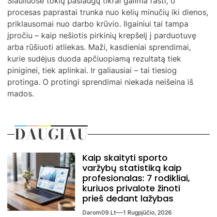
Šiauliuose tokių paslaugų tikrai galima rasti, o
procesas paprastai trunka nuo kelių minučių iki dienos,
priklausomai nuo darbo krūvio. Ilgainiui tai tampa
įpročiu – kaip nešiotis pirkinių krepšelį į parduotuvę
arba rūšiuoti atliekas. Maži, kasdieniai sprendimai,
kurie sudėjus duoda apčiuopiamą rezultatą tiek
piniginei, tiek aplinkai. Ir galiausiai – tai tiesiog
protinga. O protingi sprendimai niekada neišeina iš
mados.
DAUGIAU
Kaip skaityti sporto
varžybų statistiką kaip
profesionalas: 7 rodikliai,
kuriuos privalote žinoti
prieš dedant lažybas
Darom09.lt
1 Rugpjūčio, 2026