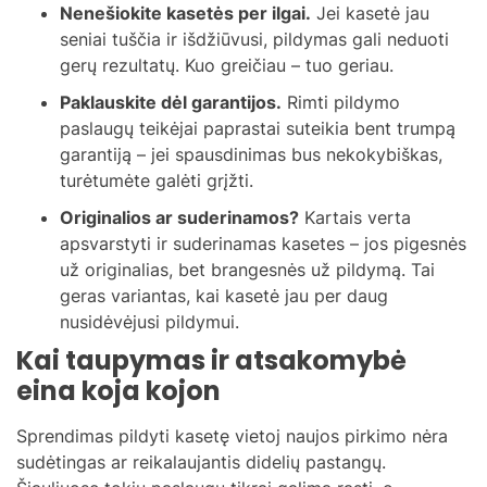
Nenešiokite kasetės per ilgai.
Jei kasetė jau
seniai tuščia ir išdžiūvusi, pildymas gali neduoti
gerų rezultatų. Kuo greičiau – tuo geriau.
Paklauskite dėl garantijos.
Rimti pildymo
paslaugų teikėjai paprastai suteikia bent trumpą
garantiją – jei spausdinimas bus nekokybiškas,
turėtumėte galėti grįžti.
Originalios ar suderinamos?
Kartais verta
apsvarstyti ir suderinamas kasetes – jos pigesnės
už originalias, bet brangesnės už pildymą. Tai
geras variantas, kai kasetė jau per daug
nusidėvėjusi pildymui.
Kai taupymas ir atsakomybė
eina koja kojon
Sprendimas pildyti kasetę vietoj naujos pirkimo nėra
sudėtingas ar reikalaujantis didelių pastangų.