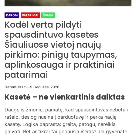
DAROM
PATARIMAI
ŠVARA
Kodėl verta pildyti
spausdintuvo kasetes
Šiauliuose vietoj naujų
pirkimo: pinigų taupymas,
aplinkosauga ir praktiniai
patarimai
Darom09.lt
9 Gegužės, 2026
Kasetė – ne vienkartinis daiktas
Daugelis žmonių, pamatę, kad spausdintuvas nebeturi
rašalo, tiesiog nueina į parduotuvę ir perka naują
kasetę. Logika paprasta: greita, patogu, nereikia
galvoti. Bet ar tikrai tai geriausia išeitis? Jei gyvenate