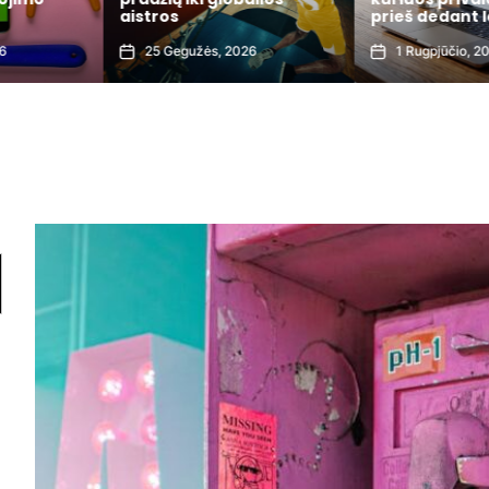
aistros
prieš dedant l
6
25 Gegužės, 2026
1 Rugpjūčio, 20