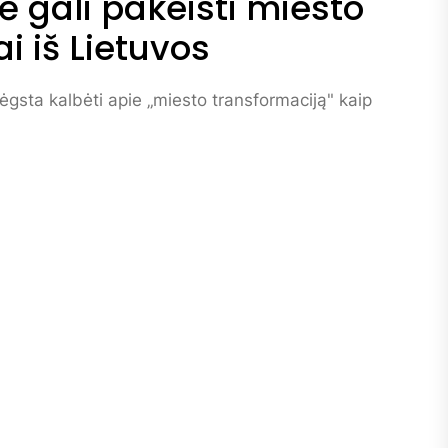
 gali pakeisti miesto
i iš Lietuvos
gsta kalbėti apie „miesto transformaciją" kaip