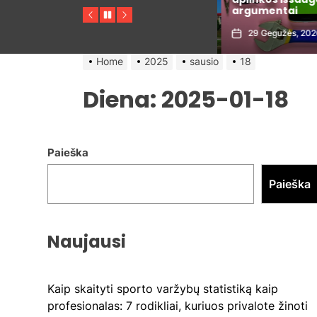
s
metais
argumentai
Previous
Pause
Next
30 Gegužės, 2026
29 Gegužės, 202
Home
2025
sausio
18
Diena:
2025-01-18
Paieška
Paieška
Naujausi
Kaip skaityti sporto varžybų statistiką kaip
profesionalas: 7 rodikliai, kuriuos privalote žinoti