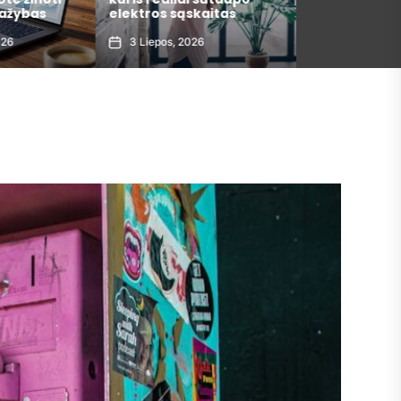
ažybas
elektros sąskaitas
metais
26
3 Liepos, 2026
30 Gegužės, 