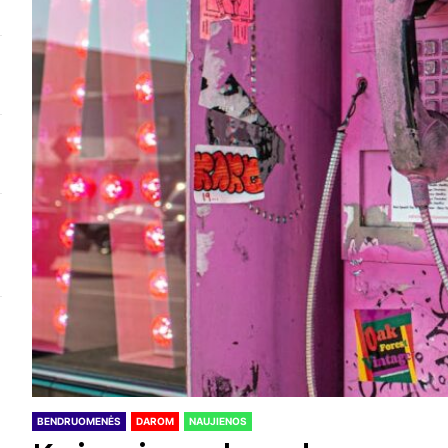
BENDRUOMENĖS
DAROM
NAUJIENOS