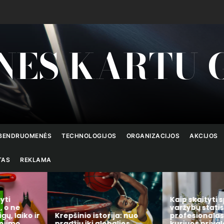
NES KARTU 
BENDRUOMENĖS
TECHNOLOGIJOS
ORGANIZACIJOS
AKCIJOS
TAS
REKLAMA
yti
Kaip skaityti s
 o ne
varžybų statist
gų, laiko ir
Krepšinio istorija: nuo
profesionalas: 
ojimo
pradžių iki globalios
kuriuos privalo