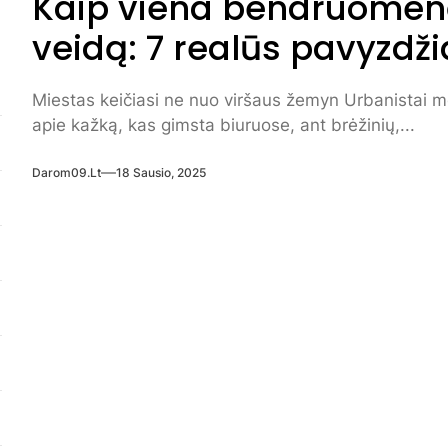
Kaip viena bendruomenė
veidą: 7 realūs pavyzdžia
Miestas keičiasi ne nuo viršaus žemyn Urbanistai mė
apie kažką, kas gimsta biuruose, ant brėžinių,...
Darom09.lt
18 Sausio, 2025