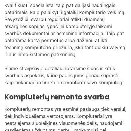
Kvalifikuoti specialistai taip pat dalijasi naudingais
patarimais, kaip palaikyti ilgalaikį kompiuterio veikimą.
Pavyzdžiui, svarbu reguliariai atlikti duomenų
atsargines kopijas, ypač jei kompiuteryje laikomi
svarbūs dokumentai ar asmeninė informacija. Taip pat
patariama kartą per metus arba dažniau atlikti
techninę kompiuterio priežiūrą, įskaitant dulkių valymą
ir aušinimo sistemos patikrinimą.
Šiame straipsnyje detaliau aptarsime šiuos ir kitus
svarbius aspektus, kurie padės jums geriau suprasti,
kaip tinkamai prižiūrėti ir remontuoti savo kompiuterį.
Kompiuterių remonto svarba
Kompiuterių remontas yra esminė paslauga tiek verslui,
tiek individualiems vartotojams. Kompiuteriai yra
neatsiejama šiuolaikinės visuomenės dalis, naudojami
kasdienėms užduotims, darbui, mokymuisi bei