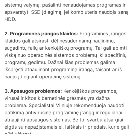
sistemų valymą, pašalinti nenaudojamas programas ir
apsvarstyti SSD įdiegimą, jei kompiuteris naudoja seną
HDD.
2. Programinės įrangos klaidos:
Programinės įrangos
klaidos gali atsirasti dėl nesuderinamų naujinimų,
sugadintų failų ar kenkėjiškų programų. Tai gali apimti
viską nuo operacinės sistemos problemų iki specifinių
programų gedimų. Dažnai šias problemas galima
išspręsti atnaujinant programinę įrangą, taisant ar iš
naujo įdiegiant operacinę sistemą.
3. Apsaugos problemos:
Kenkėjiškos programos,
virusai ir kitos kibernetinės grėsmės yra dažna
problema. Specialistai Vilniuje rekomenduoja naudoti
patikimą antivirusinę programinę įrangą ir reguliariai
atnaujinti apsaugos sistemas. Be to, svarbu atsargiai
elgtis su nepažįstamais el. laiškais ir priedais, kurie gali
būti užkrėsti.