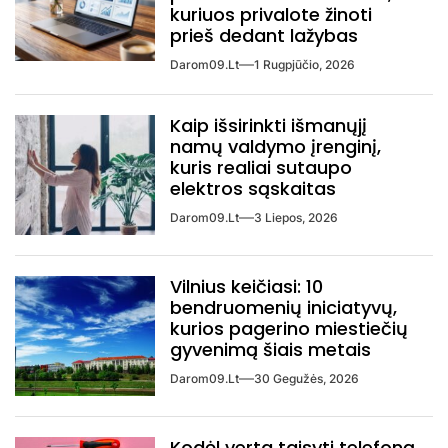
kuriuos privalote žinoti
prieš dedant lažybas
Darom09.lt
1 Rugpjūčio, 2026
Kaip išsirinkti išmanųjį
namų valdymo įrenginį,
kuris realiai sutaupo
elektros sąskaitas
Darom09.lt
3 Liepos, 2026
Vilnius keičiasi: 10
bendruomenių iniciatyvų,
kurios pagerino miestiečių
gyvenimą šiais metais
Darom09.lt
30 Gegužės, 2026
Kodėl verta taisyti telefoną