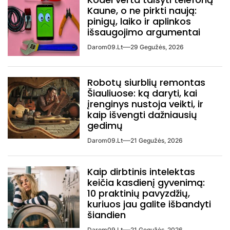
Kaune, o ne pirkti naują:
pinigų, laiko ir aplinkos
išsaugojimo argumentai
Darom09.lt
29 Gegužės, 2026
Robotų siurblių remontas
Šiauliuose: ką daryti, kai
įrenginys nustoja veikti, ir
kaip išvengti dažniausių
gedimų
Darom09.lt
21 Gegužės, 2026
Kaip dirbtinis intelektas
keičia kasdienį gyvenimą:
10 praktinių pavyzdžių,
kuriuos jau galite išbandyti
šiandien
Darom09.lt
21 Gegužės, 2026