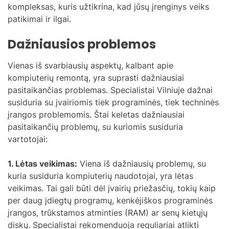
kompleksas, kuris užtikrina, kad jūsų įrenginys veiks
patikimai ir ilgai.
Dažniausios problemos
Vienas iš svarbiausių aspektų, kalbant apie
kompiuterių remontą, yra suprasti dažniausiai
pasitaikančias problemas. Specialistai Vilniuje dažnai
susiduria su įvairiomis tiek programinės, tiek techninės
įrangos problemomis. Štai keletas dažniausiai
pasitaikančių problemų, su kuriomis susiduria
vartotojai:
1. Lėtas veikimas:
Viena iš dažniausių problemų, su
kuria susiduria kompiuterių naudotojai, yra lėtas
veikimas. Tai gali būti dėl įvairių priežasčių, tokių kaip
per daug įdiegtų programų, kenkėjiškos programinės
įrangos, trūkstamos atminties (RAM) ar senų kietųjų
diskų. Specialistai rekomenduoja reguliariai atlikti