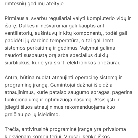
rimtesnių gedimų ateityje.
Pirmiausia, svarbu reguliariai valyti kompiuterio vidų ir
išorę. Dulkės ir nešvarumai gali kauptis ant
ventiliatorių, aušintuvų ir kitų komponentų, todėl gali
padidėti jų darbinė temperatūra, o tai gali lemti
sistemos perkaitimą ir gedimus. Valymui galima
naudoti suspaustą orą arba specialius dulkių
siurbliukus, kurie yra skirti elektronikos priežiūrai.
Antra, būtina nuolat atnaujinti operacinę sistemą ir
programinę įrangą. Gamintojai dažnai išleidžia
atnaujinimus, kurie pataiso saugumo spragas, pagerina
funkcionalumą ir optimizuoja našumą. Atsisiųsti ir
įdiegti šiuos atnaujinimus rekomenduojama kuo
greičiau po jų išleidimo.
Trečia, antivirusinė programinė įranga yra privaloma
kiekvienam kompiuteriui. Virusai, kenkėjiškos