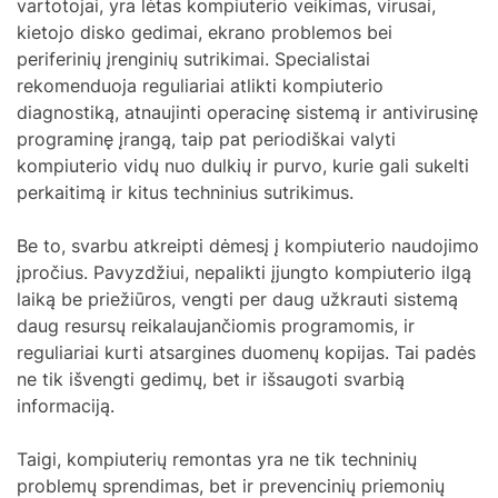
vartotojai, yra lėtas kompiuterio veikimas, virusai,
kietojo disko gedimai, ekrano problemos bei
periferinių įrenginių sutrikimai. Specialistai
rekomenduoja reguliariai atlikti kompiuterio
diagnostiką, atnaujinti operacinę sistemą ir antivirusinę
programinę įrangą, taip pat periodiškai valyti
kompiuterio vidų nuo dulkių ir purvo, kurie gali sukelti
perkaitimą ir kitus techninius sutrikimus.
Be to, svarbu atkreipti dėmesį į kompiuterio naudojimo
įpročius. Pavyzdžiui, nepalikti įjungto kompiuterio ilgą
laiką be priežiūros, vengti per daug užkrauti sistemą
daug resursų reikalaujančiomis programomis, ir
reguliariai kurti atsargines duomenų kopijas. Tai padės
ne tik išvengti gedimų, bet ir išsaugoti svarbią
informaciją.
Taigi, kompiuterių remontas yra ne tik techninių
problemų sprendimas, bet ir prevencinių priemonių