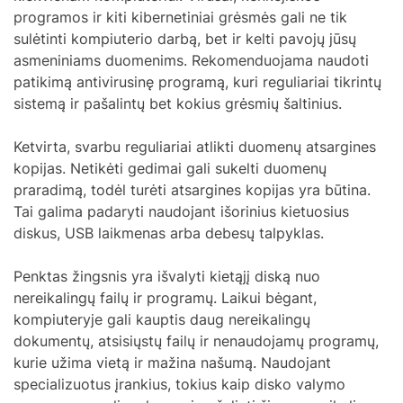
programos ir kiti kibernetiniai grėsmės gali ne tik
sulėtinti kompiuterio darbą, bet ir kelti pavojų jūsų
asmeniniams duomenims. Rekomenduojama naudoti
patikimą antivirusinę programą, kuri reguliariai tikrintų
sistemą ir pašalintų bet kokius grėsmių šaltinius.
Ketvirta, svarbu reguliariai atlikti duomenų atsargines
kopijas. Netikėti gedimai gali sukelti duomenų
praradimą, todėl turėti atsargines kopijas yra būtina.
Tai galima padaryti naudojant išorinius kietuosius
diskus, USB laikmenas arba debesų talpyklas.
Penktas žingsnis yra išvalyti kietąjį diską nuo
nereikalingų failų ir programų. Laikui bėgant,
kompiuteryje gali kauptis daug nereikalingų
dokumentų, atsisiųstų failų ir nenaudojamų programų,
kurie užima vietą ir mažina našumą. Naudojant
specializuotus įrankius, tokius kaip disko valymo