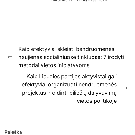
Navigacija
Kaip efektyviai skleisti bendruomenės
tarp
naujienas socialiniuose tinkluose: 7 įrodyti
Previous
įrašų
metodai vietos iniciatyvoms
post:
Kaip Liaudies partijos aktyvistai gali
efektyviai organizuoti bendruomenės
Ne
projektus ir didinti piliečių dalyvavimą
pos
vietos politikoje
Paieška