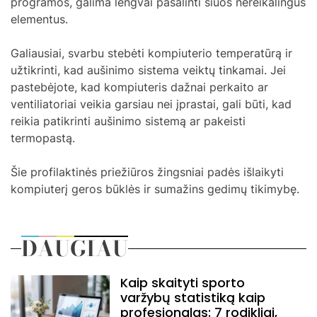
programos, galima lengvai pašalinti šiuos nereikalingus
elementus.
Galiausiai, svarbu stebėti kompiuterio temperatūrą ir
užtikrinti, kad aušinimo sistema veiktų tinkamai. Jei
pastebėjote, kad kompiuteris dažnai perkaito ar
ventiliatoriai veikia garsiau nei įprastai, gali būti, kad
reikia patikrinti aušinimo sistemą ar pakeisti
termopastą.
Šie profilaktinės priežiūros žingsniai padės išlaikyti
kompiuterį geros būklės ir sumažins gedimų tikimybę.
DAUGIAU
Kaip skaityti sporto
varžybų statistiką kaip
profesionalas: 7 rodikliai,