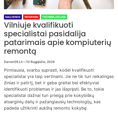
NAUJIENOS
PATARIMAI
TECHNOLOGIJOS
Vilniuje kvalifikuoti
specialistai pasidalija
patarimais apie kompiuterių
remontą
Darom09.lt
10 Rugpjūčio, 2024
Pirmiausia, svarbu suprasti, kodėl kvalifikuoti
specialistai yra taip vertinami. Jie ne tik turi reikalingas
žinias ir patirtį, bet ir geba greitai bei efektyviai
identifikuoti problemas ir jas išspręsti. Be to, tokie
specialistai dažnai turi prieigą prie kokybiškų
atsarginių dalių ir pažangiausių technologijų, kas
padeda užtikrinti aukštą remonto kokybę.