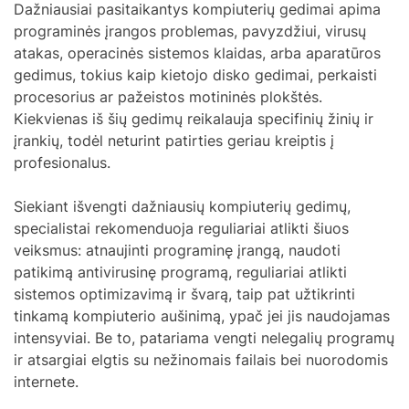
Dažniausiai pasitaikantys kompiuterių gedimai apima
programinės įrangos problemas, pavyzdžiui, virusų
atakas, operacinės sistemos klaidas, arba aparatūros
gedimus, tokius kaip kietojo disko gedimai, perkaisti
procesorius ar pažeistos motininės plokštės.
Kiekvienas iš šių gedimų reikalauja specifinių žinių ir
įrankių, todėl neturint patirties geriau kreiptis į
profesionalus.
Siekiant išvengti dažniausių kompiuterių gedimų,
specialistai rekomenduoja reguliariai atlikti šiuos
veiksmus: atnaujinti programinę įrangą, naudoti
patikimą antivirusinę programą, reguliariai atlikti
sistemos optimizavimą ir švarą, taip pat užtikrinti
tinkamą kompiuterio aušinimą, ypač jei jis naudojamas
intensyviai. Be to, patariama vengti nelegalių programų
ir atsargiai elgtis su nežinomais failais bei nuorodomis
internete.