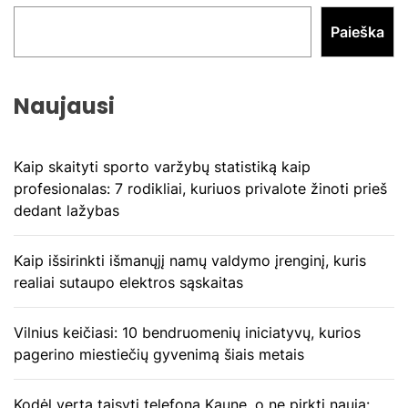
Paieška
Naujausi
Kaip skaityti sporto varžybų statistiką kaip
profesionalas: 7 rodikliai, kuriuos privalote žinoti prieš
dedant lažybas
Kaip išsirinkti išmanųjį namų valdymo įrenginį, kuris
realiai sutaupo elektros sąskaitas
Vilnius keičiasi: 10 bendruomenių iniciatyvų, kurios
pagerino miestiečių gyvenimą šiais metais
Kodėl verta taisyti telefoną Kaune, o ne pirkti naują: