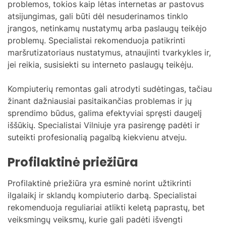
problemos, tokios kaip lėtas internetas ar pastovus
atsijungimas, gali būti dėl nesuderinamos tinklo
įrangos, netinkamų nustatymų arba paslaugų teikėjo
problemų. Specialistai rekomenduoja patikrinti
maršrutizatoriaus nustatymus, atnaujinti tvarkykles ir,
jei reikia, susisiekti su interneto paslaugų teikėju.
Kompiuterių remontas gali atrodyti sudėtingas, tačiau
žinant dažniausiai pasitaikančias problemas ir jų
sprendimo būdus, galima efektyviai spręsti daugelį
iššūkių. Specialistai Vilniuje yra pasirengę padėti ir
suteikti profesionalią pagalbą kiekvienu atveju.
Profilaktinė priežiūra
Profilaktinė priežiūra yra esminė norint užtikrinti
ilgalaikį ir sklandų kompiuterio darbą. Specialistai
rekomenduoja reguliariai atlikti keletą paprastų, bet
veiksmingų veiksmų, kurie gali padėti išvengti