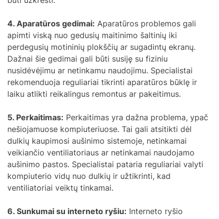
4. Aparatūros gedimai:
Aparatūros problemos gali
apimti viską nuo gedusių maitinimo šaltinių iki
perdegusių motininių plokščių ar sugadintų ekranų.
Dažnai šie gedimai gali būti susiję su fiziniu
nusidėvėjimu ar netinkamu naudojimu. Specialistai
rekomenduoja reguliariai tikrinti aparatūros būklę ir
laiku atlikti reikalingus remontus ar pakeitimus.
5. Perkaitimas:
Perkaitimas yra dažna problema, ypač
nešiojamuose kompiuteriuose. Tai gali atsitikti dėl
dulkių kaupimosi aušinimo sistemoje, netinkamai
veikiančio ventiliatoriaus ar netinkamai naudojamo
aušinimo pastos. Specialistai pataria reguliariai valyti
kompiuterio vidų nuo dulkių ir užtikrinti, kad
ventiliatoriai veiktų tinkamai.
6. Sunkumai su interneto ryšiu:
Interneto ryšio