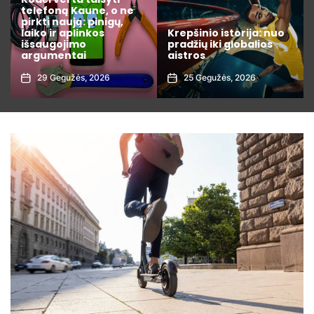
e
varžybų statistiką kaip
profesionalas: 7
Krepšinio istorija: nuo
rodikliai, kuriuos
pradžių iki globalios
privalote žinoti prieš
aistros
dedant lažybas
25 Gegužės, 2026
1 Rugpjūčio, 2026