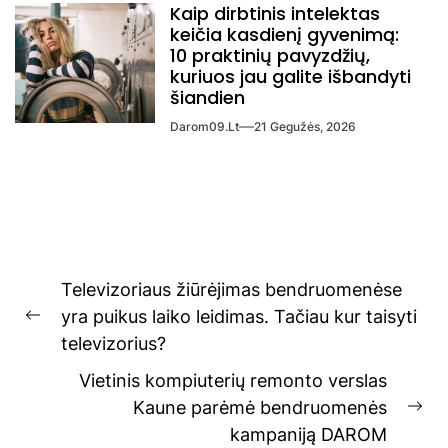
Kaip dirbtinis intelektas
keičia kasdienį gyvenimą:
10 praktinių pavyzdžių,
kuriuos jau galite išbandyti
šiandien
Darom09.lt
21 Gegužės, 2026
Navigacija
Televizoriaus žiūrėjimas bendruomenėse
tarp
yra puikus laiko leidimas. Tačiau kur taisyti
Previous
įrašų
televizorius?
post:
Vietinis kompiuterių remonto verslas
Kaune parėmė bendruomenės
Ne
kampaniją DAROM
pos