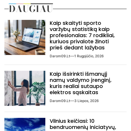
DAUGIAU
Kaip skaityti sporto
varžybų statistiką kaip
profesionalas: 7 rodikliai,
kuriuos privalote žinoti
prieš dedant lažybas
Darom09.lt
1 Rugpjūčio, 2026
Kaip išsirinkti išmanųjį
namų valdymo įrenginį,
kuris realiai sutaupo
elektros sąskaitas
Darom09.lt
3 Liepos, 2026
Vilnius keičiasi: 10
bendruomenių iniciatyvų,