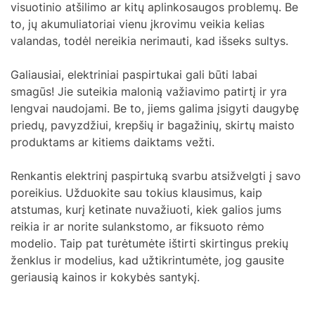
visuotinio atšilimo ar kitų aplinkosaugos problemų. Be
to, jų akumuliatoriai vienu įkrovimu veikia kelias
valandas, todėl nereikia nerimauti, kad išseks sultys.
Galiausiai, elektriniai paspirtukai gali būti labai
smagūs! Jie suteikia malonią važiavimo patirtį ir yra
lengvai naudojami. Be to, jiems galima įsigyti daugybę
priedų, pavyzdžiui, krepšių ir bagažinių, skirtų maisto
produktams ar kitiems daiktams vežti.
Renkantis elektrinį paspirtuką svarbu atsižvelgti į savo
poreikius. Užduokite sau tokius klausimus, kaip
atstumas, kurį ketinate nuvažiuoti, kiek galios jums
reikia ir ar norite sulankstomo, ar fiksuoto rėmo
modelio. Taip pat turėtumėte ištirti skirtingus prekių
ženklus ir modelius, kad užtikrintumėte, jog gausite
geriausią kainos ir kokybės santykį.