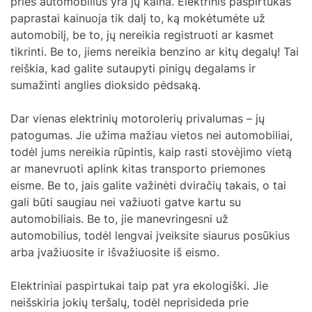
prieš automobilius yra jų kaina. Elektrinis paspirtukas
paprastai kainuoja tik dalį to, ką mokėtumėte už
automobilį, be to, jų nereikia registruoti ar kasmet
tikrinti. Be to, jiems nereikia benzino ar kitų degalų! Tai
reiškia, kad galite sutaupyti pinigų degalams ir
sumažinti anglies dioksido pėdsaką.
Dar vienas elektrinių motorolerių privalumas – jų
patogumas. Jie užima mažiau vietos nei automobiliai,
todėl jums nereikia rūpintis, kaip rasti stovėjimo vietą
ar manevruoti aplink kitas transporto priemones
eisme. Be to, jais galite važinėti dviračių takais, o tai
gali būti saugiau nei važiuoti gatve kartu su
automobiliais. Be to, jie manevringesni už
automobilius, todėl lengvai įveiksite siaurus posūkius
arba įvažiuosite ir išvažiuosite iš eismo.
Elektriniai paspirtukai taip pat yra ekologiški. Jie
neišskiria jokių teršalų, todėl neprisideda prie