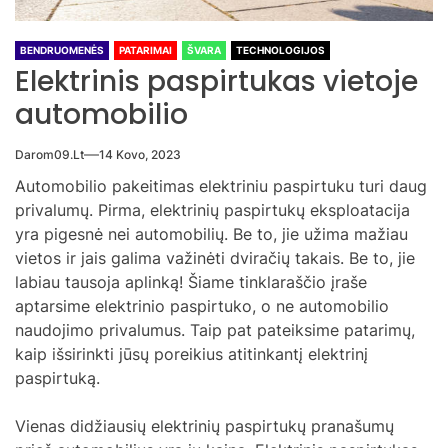
BENDRUOMENĖS
PATARIMAI
ŠVARA
TECHNOLOGIJOS
Elektrinis paspirtukas vietoje
automobilio
Darom09.lt
14 Kovo, 2023
Automobilio pakeitimas elektriniu paspirtuku turi daug
privalumų. Pirma, elektrinių paspirtukų eksploatacija
yra pigesnė nei automobilių. Be to, jie užima mažiau
vietos ir jais galima važinėti dviračių takais. Be to, jie
labiau tausoja aplinką! Šiame tinklaraščio įraše
aptarsime elektrinio paspirtuko, o ne automobilio
naudojimo privalumus. Taip pat pateiksime patarimų,
kaip išsirinkti jūsų poreikius atitinkantį elektrinį
paspirtuką.
Vienas didžiausių elektrinių paspirtukų pranašumų