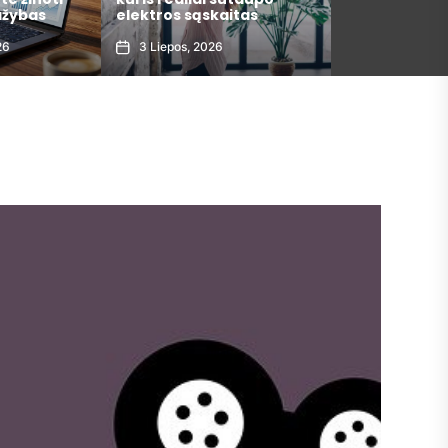
ažybas
elektros sąskaitas
metais
26
3 Liepos, 2026
30 Gegužės, 