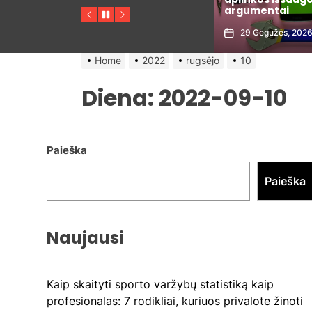
s
metais
argumentai
Previous
Pause
Next
30 Gegužės, 2026
29 Gegužės, 202
Home
2022
rugsėjo
10
Diena:
2022-09-10
Paieška
Paieška
Naujausi
Kaip skaityti sporto varžybų statistiką kaip
profesionalas: 7 rodikliai, kuriuos privalote žinoti