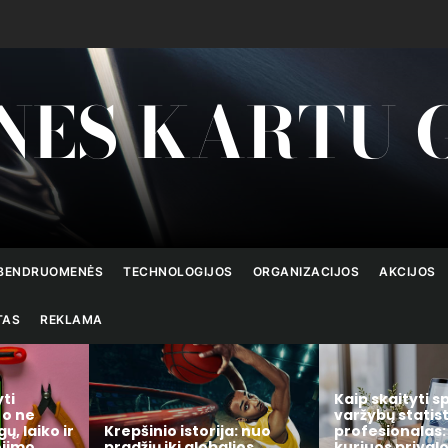
NES KARTU 
BENDRUOMENĖS
TECHNOLOGIJOS
ORGANIZACIJOS
AKCIJOS
TAS
REKLAMA
yti
Kaip skaityti s
 o ne
varžybų statist
gų, laiko ir
Krepšinio istorija: nuo
profesionalas: 
ojimo
pradžių iki globalios
kuriuos privalo