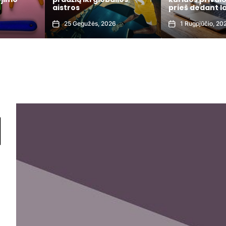
aistros
prieš dedant l
6
25 Gegužės, 2026
1 Rugpjūčio, 20