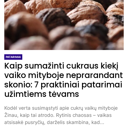
PATARIMAI
Kaip sumažinti cukraus kiekį
vaiko mityboje neprarandant
skonio: 7 praktiniai patarimai
užimtiems tėvams
Kodėl verta susimąstyti apie cukrų vaikų mityboje
Žinau, kaip tai atrodo. Rytinis chaosas – vaikas
atsisakė pusryčių, darželis skambina, kad...