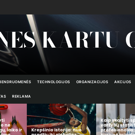
NES KARTU 
BENDRUOMENĖS
TECHNOLOGIJOS
ORGANIZACIJOS
AKCIJOS
TAS
REKLAMA
Kaip skaityti sporto
varžybų statistiką kaip
Kaip išsirinkti 
a: nuo
profesionalas: 7 rodikliai,
namų valdymo 
lios
kuriuos privalote žinoti
kuris realiai s