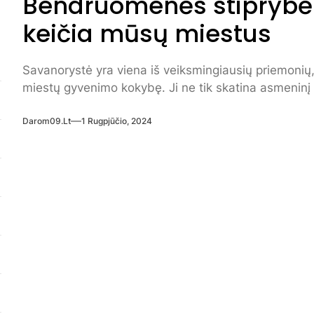
Bendruomenės stiprybė:
keičia mūsų miestus
Savanorystė yra viena iš veiksmingiausių priemonių
miestų gyvenimo kokybę. Ji ne tik skatina asmeninį t
Darom09.lt
1 Rugpjūčio, 2024