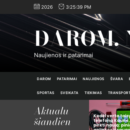
Skip
2026
3:25:40 PM
to
the
content
DAROM, 
Naujienos ir patarimai
DAROM
PATARIMAI
NAUJIENOS
ŠVARA
SPORTAS
SVEIKATA
TIEKIMAS
TRANSPOR
Aktualu
Kodėl verta taisyti
šiandien
ciatyvų,
telefoną Kaune, o ne
pirkti naują: pinigų, laiko ir
Krepšinio istorij
mą šiais
aplinkos išsaugojimo
pradžių iki globa