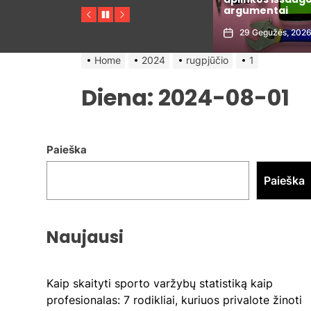
argumentai
aistros
Previous
Pause
Next
29 Gegužės, 2026
25 Gegužės, 2026
Home
2024
rugpjūčio
1
Diena:
2024-08-01
Paieška
Paieška
Naujausi
Kaip skaityti sporto varžybų statistiką kaip
profesionalas: 7 rodikliai, kuriuos privalote žinoti