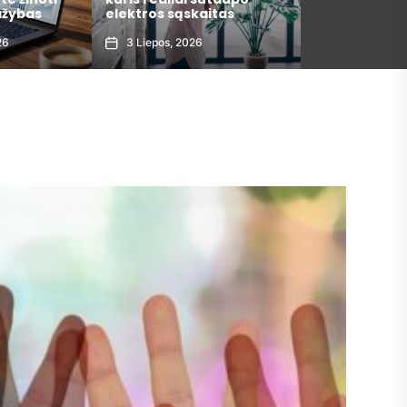
itas
metais
argumentai
30 Gegužės, 2026
29 Gegužės, 