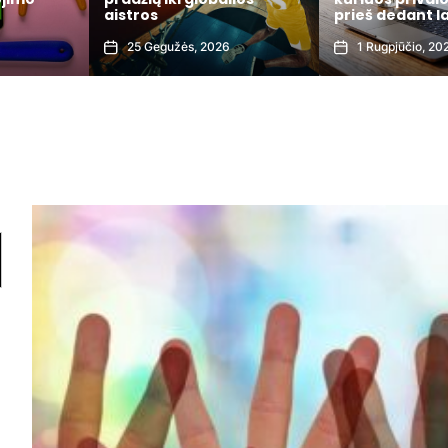
prieš dedant lažybas
elektros sąska
1 Rugpjūčio, 2026
3 Liepos, 2026