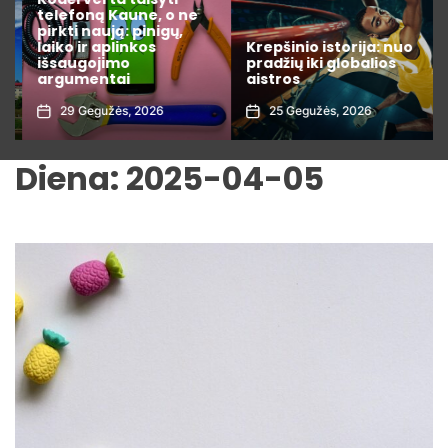
telefoną Kaune, o ne
pirkti naują: pinigų,
laiko ir aplinkos
Krepšinio istorija: nuo
išsaugojimo
pradžių iki globalios
argumentai
aistros
29 Gegužės, 2026
25 Gegužės, 2026
Diena:
2025-04-05