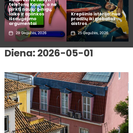
varžybų statistiką kaip
profesionalas: 7
Krepšinio istorija: nuo
rodikliai, kuriuos
pradžių iki globalios
privalote žinoti prieš
aistros
dedant lažybas
25 Gegužės, 2026
1 Rugpjūčio, 2026
Diena:
2026-05-01