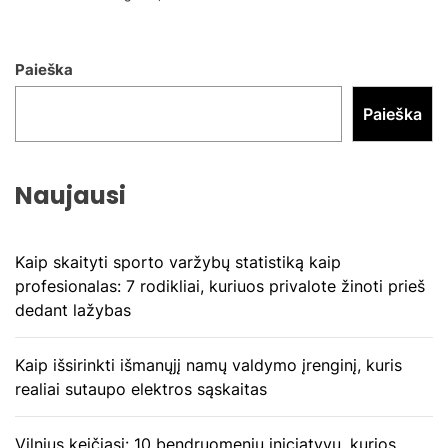
Paieška
Paieška
Naujausi
Kaip skaityti sporto varžybų statistiką kaip
profesionalas: 7 rodikliai, kuriuos privalote žinoti prieš
dedant lažybas
Kaip išsirinkti išmanųjį namų valdymo įrenginį, kuris
realiai sutaupo elektros sąskaitas
Vilnius keičiasi: 10 bendruomenių iniciatyvų, kurios