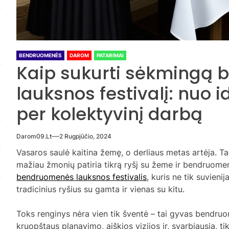
BENDRUOMENĖS
DAROM
PATARIMAI
Kaip sukurti sėkmingą
lauksnos festivalį: nuo i
per kolektyvinį darbą
Darom09.lt
2 Rugpjūčio, 2024
Vasaros saulė kaitina žemę, o derliaus metas artėja. Ta
mažiau žmonių patiria tikrą ryšį su žeme ir bendruomen
bendruomenės lauksnos festivalis
, kuris ne tik suvieni
tradicinius ryšius su gamta ir vienas su kitu.
Toks renginys nėra vien tik šventė – tai gyvas bendruo
kruopštaus planavimo, aiškios vizijos ir, svarbiausia, 