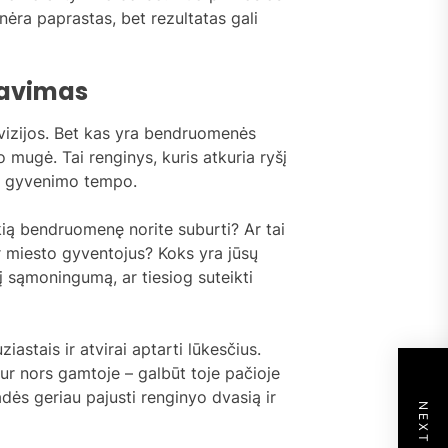
s nėra paprastas, bet rezultatas gali
mavimas
 vizijos. Bet kas yra bendruomenės
o mugė. Tai renginys, kuris atkuria ryšį
nio gyvenimo tempo.
okią bendruomenę norite suburti? Ar tai
ir miesto gyventojus? Koks yra jūsų
nį sąmoningumą, ar tiesiog suteikti
uziastais ir atvirai aptarti lūkesčius.
 kur nors gamtoje – galbūt toje pačioje
adės geriau pajusti renginyo dvasią ir