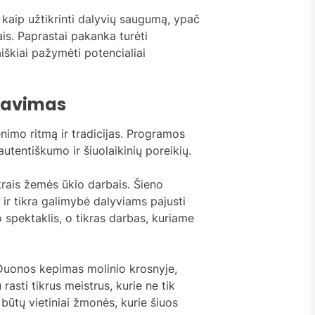
 kaip užtikrinti dalyvių saugumą, ypač
is. Paprastai pakanka turėti
škiai pažymėti potencialiai
anavimas
enimo ritmą ir tradicijas. Programos
utentiškumo ir šiuolaikinių poreikių.
krais žemės ūkio darbais. Šieno
t ir tikra galimybė dalyviams pajusti
 spektaklis, o tikras darbas, kuriame
 Duonos kepimas molinio krosnyje,
sti tikrus meistrus, kurie ne tik
 būtų vietiniai žmonės, kurie šiuos