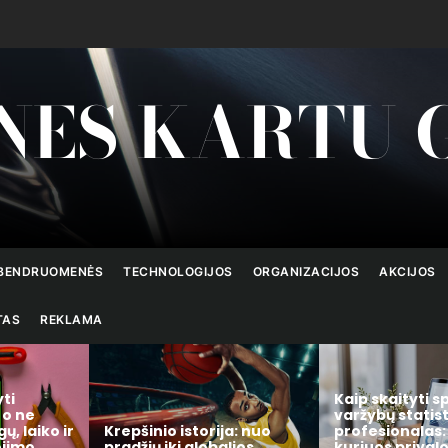
NES KARTU 
BENDRUOMENĖS
TECHNOLOGIJOS
ORGANIZACIJOS
AKCIJOS
TAS
REKLAMA
Kaip skaityti sporto
varžybų statistiką kaip
Kaip išsirinkti 
a: nuo
profesionalas: 7 rodikliai,
namų valdymo 
lios
kuriuos privalote žinoti
kuris realiai s