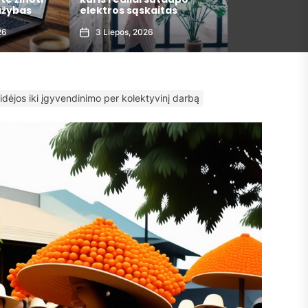
itas
metais
argumentai
30 Gegužės, 2026
29 Gegužės, 
dėjos iki įgyvendinimo per kolektyvinį darbą