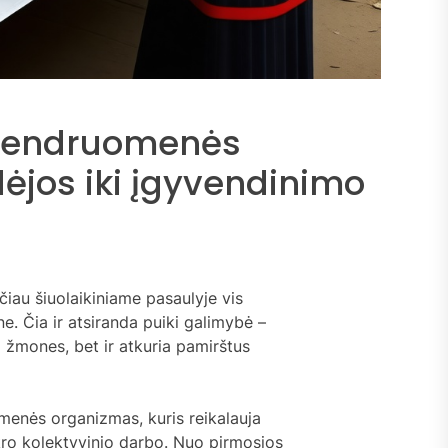
 bendruomenės
dėjos iki įgyvendinimo
čiau šiuolaikiniame pasaulyje vis
e. Čia ir atsiranda puiki galimybė –
ja žmones, bet ir atkuria pamirštus
menės organizmas, kuris reikalauja
tikro kolektyvinio darbo. Nuo pirmosios