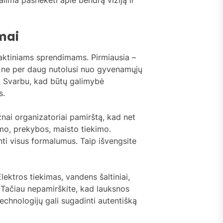
imai
praktiniams sprendimams. Pirmiausia –
yra ne per daug nutolusi nuo gyvenamųjų
ą. Svarbu, kad būtų galimybė
s.
ažnai organizatoriai pamirštą, kad net
šmo, prekybos, maisto tiekimo.
inti visus formalumus. Taip išvengsite
lektros tiekimas, vandens šaltiniai,
o. Tačiau nepamirškite, kad lauksnos
technologijų gali sugadinti autentišką