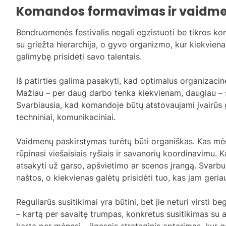
Komandos formavimas ir vaidme
Bendruomenės festivalis negali egzistuoti be tikros k
su griežta hierarchija, o gyvo organizmo, kur kiekvien
galimybę prisidėti savo talentais.
Iš patirties galima pasakyti, kad optimalus organizac
Mažiau – per daug darbo tenka kiekvienam, daugiau – 
Svarbiausia, kad komandoje būtų atstovaujami įvairūs ge
techniniai, komunikaciniai.
Vaidmenų paskirstymas turėtų būti organiškas. Kas m
rūpinasi viešaisiais ryšiais ir savanorių koordinavimu. K
atsakyti už garso, apšvietimo ar scenos įrangą. Svarb
naštos, o kiekvienas galėtų prisidėti tuo, kas jam geria
Reguliarūs susitikimai yra būtini, bet jie neturi virsti b
– kartą per savaitę trumpas, konkretus susitikimas su 
kartą per mėnesį – ilgesnis strateginis aptarimas, kur g