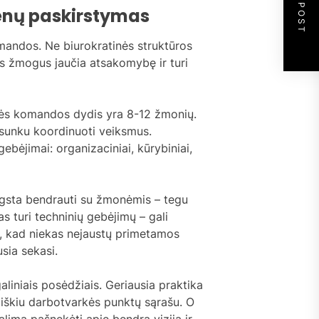
NEXT POST
nų paskirstymas
omandos. Ne biurokratinės struktūros
as žmogus jaučia atsakomybę ir turi
inės komandos dydis yra 8-12 žmonių.
sunku koordinuoti veiksmus.
bėjimai: organizaciniai, kūrybiniai,
ėgsta bendrauti su žmonėmis – tegu
as turi techninių gebėjimų – gali
u, kad niekas nejaustų primetamos
usia sekasi.
egaliniais posėdžiais. Geriausia praktika
aiškiu darbotvarkės punktų sąrašu. O
alima pašnekėti apie bendrą viziją ir