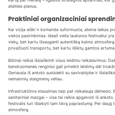
ateities planus.
Praktiniai organizaciniai sprend
Kai vizija aiški ir komanda suformuota, ateina laikas 
vietos pasirinkimas. Ideali vieta lauksnos festivaliui 
vietų, bet kartu išsauganti autentišką kaimo atmosfer
privažiuoti transportu, bet kartu išliktų gamtos artuma
Būtinai reikia išsiaiškinti visus leidimu reikalavimus. D
bendruomenės renginiui gali prireikti leidimų dėl triuk
Geriausia iš anksto susisiekti su savivaldybe ir išsiaišk
nemalonių staigmenų vėliau.
Infrastruktūros klausimas taip pat reikalauja dėmesio. E
sanitariniai mazgai – visa tai reikia apgalvoti iš ankst
festivalis turi išlaikyti tam tikrą paprastumą. Per daug 
atmosferą.