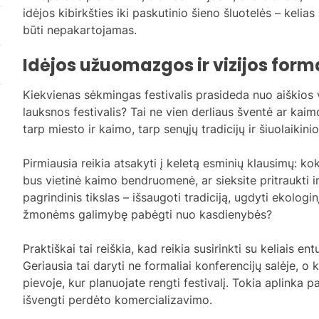
idėjos kibirkšties iki paskutinio šieno šluotelės – kelia
būti nepakartojamas.
Idėjos užuomazgos ir vizijos for
Kiekvienas sėkmingas festivalis prasideda nuo aiškios
lauksnos festivalis? Tai ne vien derliaus šventė ar kaim
tarp miesto ir kaimo, tarp senųjų tradicijų ir šiuolaiki
Pirmiausia reikia atsakyti į keletą esminių klausimų: k
bus vietinė kaimo bendruomenė, ar sieksite pritraukti 
pagrindinis tikslas – išsaugoti tradiciją, ugdyti ekologi
žmonėms galimybę pabėgti nuo kasdienybės?
Praktiškai tai reiškia, kad reikia susirinkti su keliais ent
Geriausia tai daryti ne formaliai konferencijų salėje, o
pievoje, kur planuojate rengti festivalį. Tokia aplinka p
išvengti perdėto komercializavimo.