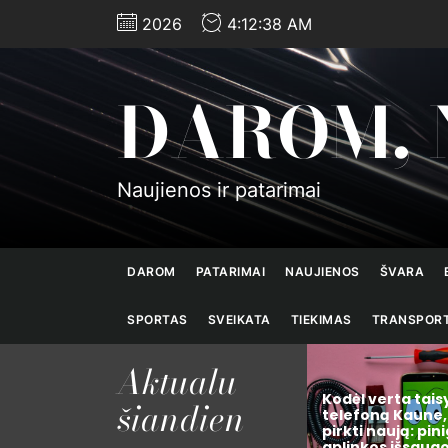
Skip
2026
4:12:39 AM
to
the
content
DAROM, 
Naujienos ir patarimai
DAROM
PATARIMAI
NAUJIENOS
ŠVARA
SPORTAS
SVEIKATA
TIEKIMAS
TRANSPOR
Aktualu
Kodėl verta taisyti
šiandien
ciatyvų,
telefoną Kaune, o ne
pirkti naują: pinigų, laiko ir
Krepšinio istorij
mą šiais
aplinkos išsaugojimo
pradžių iki globa