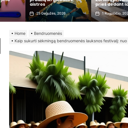
prieš dedant lažybas
elektros sąska
1 Rugpjūčio, 2026
3 Liepos, 2026
Home
Bendruomenės
Kaip sukurti sėkmingą bendruomenės lauksnos festivalį: nuo i