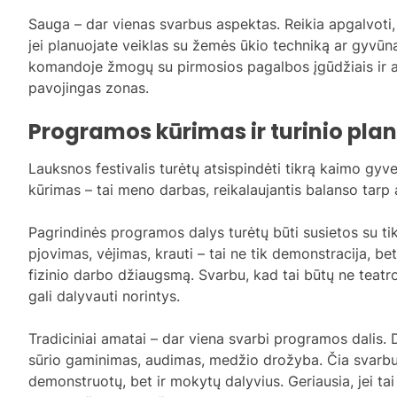
Sauga – dar vienas svarbus aspektas. Reikia apgalvoti,
jei planuojate veiklas su žemės ūkio techniką ar gyvūna
komandoje žmogų su pirmosios pagalbos įgūdžiais ir ai
pavojingas zonas.
Programos kūrimas ir turinio pl
Lauksnos festivalis turėtų atsispindėti tikrą kaimo gyv
kūrimas – tai meno darbas, reikalaujantis balanso tarp a
Pagrindinės programos dalys turėtų būti susietos su ti
pjovimas, vėjimas, krauti – tai ne tik demonstracija, be
fizinio darbo džiaugsmą. Svarbu, kad tai būtų ne teatro
gali dalyvauti norintys.
Tradiciniai amatai – dar viena svarbi programos dalis.
sūrio gaminimas, audimas, medžio drožyba. Čia svarbu ra
demonstruotų, bet ir mokytų dalyvius. Geriausia, jei tai