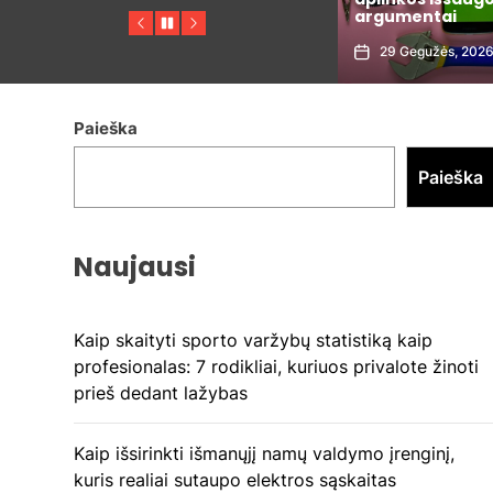
argumentai
aistros
Previous
Pause
Next
29 Gegužės, 2026
25 Gegužės, 2026
Paieška
Paieška
Naujausi
Kaip skaityti sporto varžybų statistiką kaip
profesionalas: 7 rodikliai, kuriuos privalote žinoti
prieš dedant lažybas
Kaip išsirinkti išmanųjį namų valdymo įrenginį,
kuris realiai sutaupo elektros sąskaitas