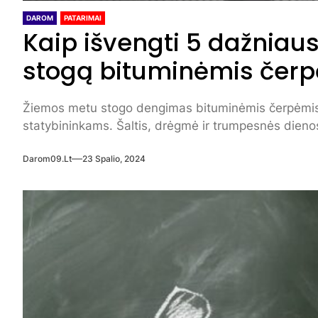
DAROM
PATARIMAI
Kaip išvengti 5 dažniau
stogą bituminėmis čer
Žiemos metu stogo dengimas bituminėmis čerpėmis ga
statybininkams. Šaltis, drėgmė ir trumpesnės dienos
Darom09.lt
23 Spalio, 2024