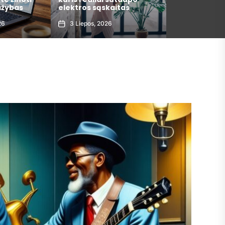
itas
metais
argumentai
30 Gegužės, 2026
29 Gegužės, 