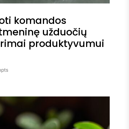
uoti komandos
itmeninę užduočių
tarimai produktyvumui
mpts