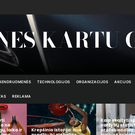
NES KARTU 
BENDRUOMENĖS
TECHNOLOGIJOS
ORGANIZACIJOS
AKCIJOS
TAS
REKLAMA
Kaip skaityti sporto
varžybų statistiką kaip
Kaip išsirinkti 
a: nuo
profesionalas: 7 rodikliai,
namų valdymo 
lios
kuriuos privalote žinoti
kuris realiai s