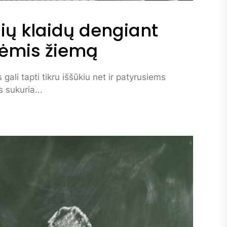
sių klaidų dengiant
pėmis žiemą
li tapti tikru iššūkiu net ir patyrusiems
 sukuria...