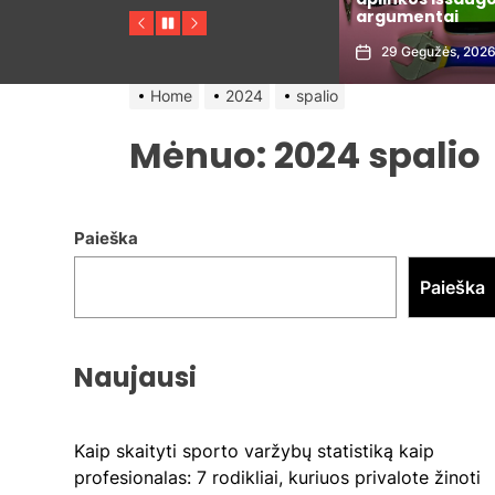
argumentai
aistros
Previous
Pause
Next
29 Gegužės, 2026
25 Gegužės, 2026
Home
2024
spalio
Mėnuo:
2024 spalio
Paieška
Paieška
Naujausi
Kaip skaityti sporto varžybų statistiką kaip
profesionalas: 7 rodikliai, kuriuos privalote žinoti