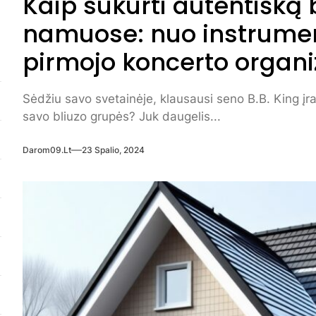
Kaip sukurti autentišką 
namuose: nuo instrumen
pirmojo koncerto organ
Sėdžiu savo svetainėje, klausausi seno B.B. King įra
savo bliuzo grupės? Juk daugelis...
Darom09.lt
23 Spalio, 2024