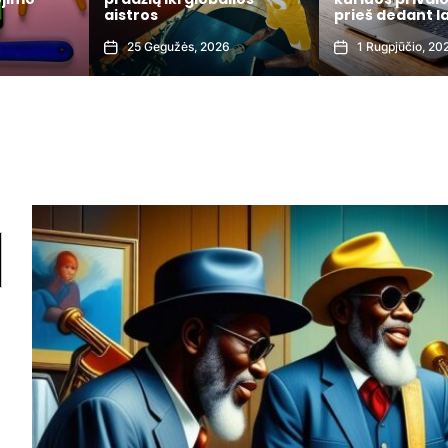
prieš dedant lažybas
elektros sąska
1 Rugpjūčio, 2026
3 Liepos, 2026