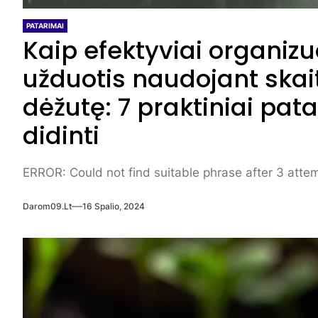
PATARIMAI
Kaip efektyviai organiz
užduotis naudojant ska
dėžutę: 7 praktiniai pa
didinti
ERROR: Could not find suitable phrase after 3 atte
Darom09.lt
16 Spalio, 2024