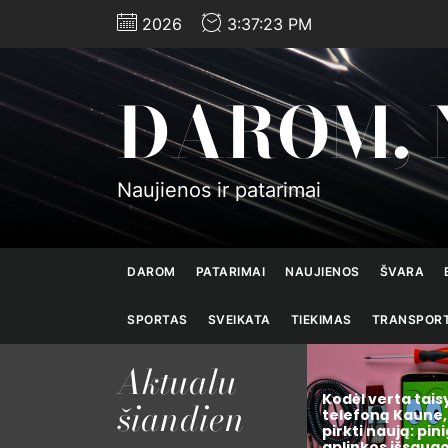
Skip
2026
3:37:25 PM
to
the
content
DAROM, 
Naujienos ir patarimai
DAROM
PATARIMAI
NAUJIENOS
ŠVARA
SPORTAS
SVEIKATA
TIEKIMAS
TRANSPOR
Aktualu
Kodėl verta taisyti
šiandien
ciatyvų,
telefoną Kaune, o ne
pirkti naują: pinigų, laiko ir
Krepšinio istorij
mą šiais
aplinkos išsaugojimo
pradžių iki globa