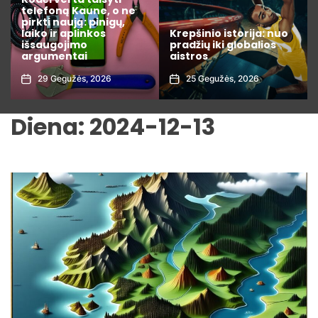
varžybų statistiką kaip
profesionalas: 7
Krepšinio istorija: nuo
rodikliai, kuriuos
pradžių iki globalios
privalote žinoti prieš
aistros
dedant lažybas
25 Gegužės, 2026
1 Rugpjūčio, 2026
Diena:
2024-12-13