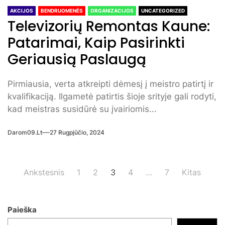
AKCIJOS
BENDRUOMENĖS
ORGANIZACIJOS
UNCATEGORIZED
Televizorių Remontas Kaune:
Patarimai, Kaip Pasirinkti
Geriausią Paslaugą
Pirmiausia, verta atkreipti dėmesį į meistro patirtį ir
kvalifikaciją. Ilgametė patirtis šioje srityje gali rodyti,
kad meistras susidūrė su įvairiomis...
Darom09.lt
27 Rugpjūčio, 2024
Įrašų
Ankstesnis
1
2
3
4
…
7
Kitas
puslapiavimas
Paieška