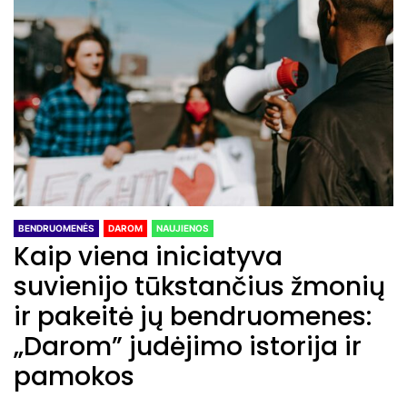
BENDRUOMENĖS
DAROM
NAUJIENOS
Kaip viena iniciatyva
suvienijo tūkstančius žmonių
ir pakeitė jų bendruomenes:
„Darom” judėjimo istorija ir
pamokos