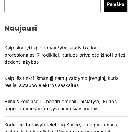
Paieška
Naujausi
Kaip skaityti sporto varžybų statistiką kaip
profesionalas: 7 rodikliai, kuriuos privalote žinoti prieš
dedant lažybas
Kaip išsirinkti išmanųjį namų valdymo įrenginį, kuris
realiai sutaupo elektros sąskaitas
Vilnius keičiasi: 10 bendruomenių iniciatyvų, kurios
pagerino miestiečių gyvenimą šiais metais
Kodėl verta taisyti telefoną Kaune, o ne pirkti naują:
pinigų, laiko ir aplinkos išsaugojimo argumentai