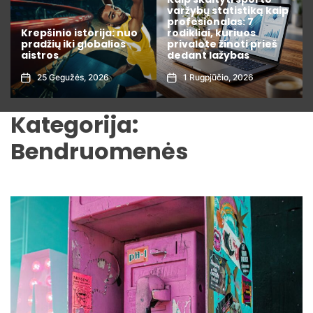
varžybų statistiką kaip
Kaip išsirinkti išmanųjį
profesionalas: 7
namų valdymo
rodikliai, kuriuos
įrenginį, kuris realiai
privalote žinoti prieš
sutaupo elektros
dedant lažybas
sąskaitas
1 Rugpjūčio, 2026
3 Liepos, 2026
Kategorija:
Bendruomenės