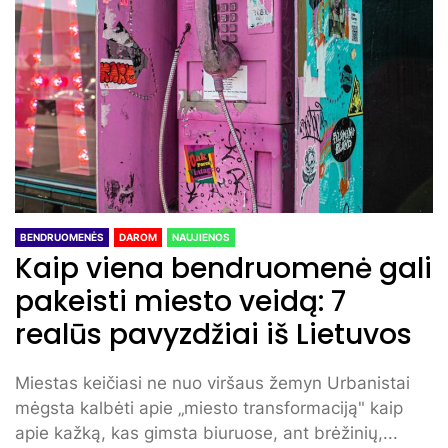
BENDRUOMENĖS
DAROM
NAUJIENOS
Kaip viena bendruomenė gali
pakeisti miesto veidą: 7
realūs pavyzdžiai iš Lietuvos
Miestas keičiasi ne nuo viršaus žemyn Urbanistai
mėgsta kalbėti apie „miesto transformaciją" kaip
apie kažką, kas gimsta biuruose, ant brėžinių,...