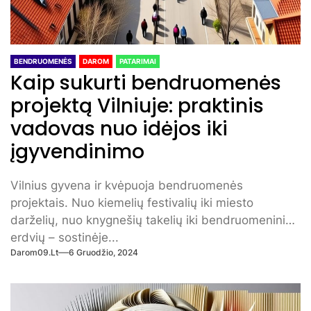
BENDRUOMENĖS
DAROM
PATARIMAI
Kaip sukurti bendruomenės
projektą Vilniuje: praktinis
vadovas nuo idėjos iki
įgyvendinimo
Vilnius gyvena ir kvėpuoja bendruomenės
projektais. Nuo kiemelių festivalių iki miesto
darželių, nuo knygnešių takelių iki bendruomeninių
erdvių – sostinėje...
Darom09.lt
6 Gruodžio, 2024