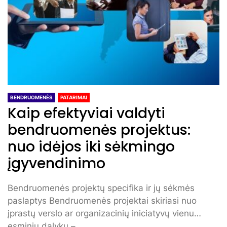
BENDRUOMENĖS
PATARIMAI
Kaip efektyviai valdyti
bendruomenės projektus:
nuo idėjos iki sėkmingo
įgyvendinimo
Bendruomenės projektų specifika ir jų sėkmės
paslaptys Bendruomenės projektai skiriasi nuo
įprastų verslo ar organizacinių iniciatyvų vienu
esminiu dalyku –...