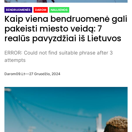
BENDRUOMENĖS
DAROM
NAUJIENOS
Kaip viena bendruomenė gali
pakeisti miesto veidą: 7
realūs pavyzdžiai iš Lietuvos
ERROR: Could not find suitable phrase after 3
attempts
Darom09.lt
27 Gruodžio, 2024