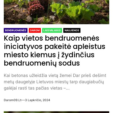
BENDRUOMENĖS
DAROM
LAISVALAIKIS
NAUJIENOS
Kaip vietos bendruomenės
iniciatyvos pakeitė apleistus
miesto kiemus į žydinčius
bendruomenių sodus
Kai betonas užleidžia vietą žemei Dar prieš dešimt
metų daugelyje Lietuvos miestų tarp daugiabučių
galėjai rasti tas pačias vietas –...
Darom09.lt
3 Lapkričio, 2024