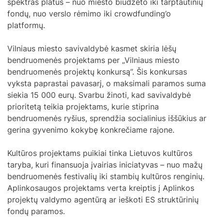
spektras platus – nuo miesto biudžeto iki tarptautinių
fondų, nuo verslo rėmimo iki crowdfunding’o
platformų.
Vilniaus miesto savivaldybė kasmet skiria lėšų
bendruomenės projektams per „Vilniaus miesto
bendruomenės projektų konkursą”. Šis konkursas
vyksta paprastai pavasarį, o maksimali paramos suma
siekia 15 000 eurų. Svarbu žinoti, kad savivaldybė
prioritetą teikia projektams, kurie stiprina
bendruomenės ryšius, sprendžia socialinius iššūkius ar
gerina gyvenimo kokybę konkrečiame rajone.
Kultūros projektams puikiai tinka Lietuvos kultūros
taryba, kuri finansuoja įvairias iniciatyvas – nuo mažų
bendruomenės festivalių iki stambių kultūros renginių.
Aplinkosaugos projektams verta kreiptis į Aplinkos
projektų valdymo agentūrą ar ieškoti ES struktūrinių
fondų paramos.