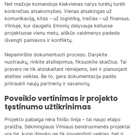
Net mažoje komandoje kiekvienas narys turėtų turėti
konkrečias atsakomybes. Vienas atsakingas už
komunikaciją, kitas – už logistiką, trečias – už finansus.
Vilniuje, kur daugelis žmonių dalyvauja keliuose
projektuose vienu metu, aiškūs vaidmenys padeda
išvengti painiavos ir konfliktų.
Nepamiršite dokumentuoti proceso. Darykite
nuotraukų, rinkite atsiliepimus, fiksuokite skaičius. Tai
pravers ne tik atsiskaitant rėmėjams, bet ir planuojant
ateities veiklas. Be to, gera dokumentacija padės
pritraukti naujų partnerių ir savanorių.
Poveikio vertinimas ir projekto
tęstinumo užtikrinimas
Projekto pabaiga nėra finišo linija – tai naujo etapo
pradžia. Sėkmingiausi Vilniaus bendruomenės projektai
yra tie, kurie išmoko ne tik įgyvendinti veiklas, bet ir