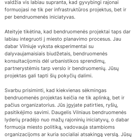
valdžia vis labiau supranta, kad gyvybingi rajonai
formuojasi ne tik per infrastruktūros projektus, bet ir
per bendruomenės iniciatyvas.
Ateityje tikėtina, kad bendruomenės projektai taps dar
labiau integruoti į miesto planavimo procesus. Jau
dabar Vilniuje vyksta eksperimentai su
dalyvaujamaisiais biudžetais, bendruomenės
konsultacijomis dėl urbanistikos sprendimų,
partnerystėmis tarp verslo ir bendruomenių. Jūsų
projektas gali tapti šių pokyčių dalimi.
Svarbu prisiminti, kad kiekvienas sėkmingas
bendruomenės projektas keičia ne tik aplinką, bet ir
pačius organizatorius. Jūs įgyjate patirties, ryšių,
pasitikėjimo savimi. Daugelis Vilniaus bendruomenės
lyderių pradėjo nuo mažų rajoninių iniciatyvų, o dabar
formuoja miesto politiką, vadovauja stambioms
organizacijoms ar kuria socialiai atsakingą verslą. Jūsų