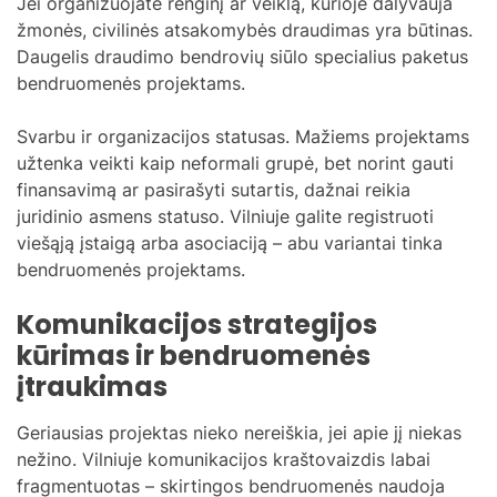
Jei organizuojate renginį ar veiklą, kurioje dalyvauja
žmonės, civilinės atsakomybės draudimas yra būtinas.
Daugelis draudimo bendrovių siūlo specialius paketus
bendruomenės projektams.
Svarbu ir organizacijos statusas. Mažiems projektams
užtenka veikti kaip neformali grupė, bet norint gauti
finansavimą ar pasirašyti sutartis, dažnai reikia
juridinio asmens statuso. Vilniuje galite registruoti
viešąją įstaigą arba asociaciją – abu variantai tinka
bendruomenės projektams.
Komunikacijos strategijos
kūrimas ir bendruomenės
įtraukimas
Geriausias projektas nieko nereiškia, jei apie jį niekas
nežino. Vilniuje komunikacijos kraštovaizdis labai
fragmentuotas – skirtingos bendruomenės naudoja