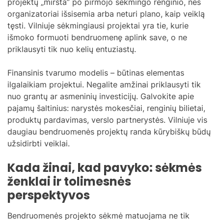
projektų „miršta” po pirmojo sėkmingo renginio, nes
organizatoriai išsisemia arba neturi plano, kaip veiklą
tęsti. Vilniuje sėkmingiausi projektai yra tie, kurie
išmoko formuoti bendruomenę aplink save, o ne
priklausyti tik nuo kelių entuziastų.
Finansinis tvarumo modelis – būtinas elementas
ilgalaikiam projektui. Negalite amžinai priklausyti tik
nuo grantų ar asmeninių investicijų. Galvokite apie
pajamų šaltinius: narystės mokesčiai, renginių bilietai,
produktų pardavimas, verslo partnerystės. Vilniuje vis
daugiau bendruomenės projektų randa kūrybiškų būdų
užsidirbti veiklai.
Kada žinai, kad pavyko: sėkmės
ženklai ir tolimesnės
perspektyvos
Bendruomenės projekto sėkmė matuojama ne tik