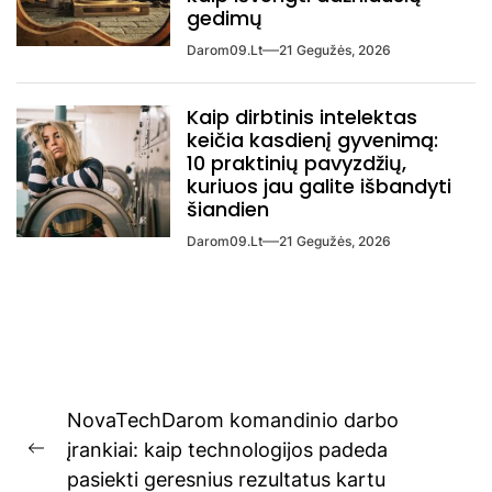
gedimų
Darom09.lt
21 Gegužės, 2026
Kaip dirbtinis intelektas
keičia kasdienį gyvenimą:
10 praktinių pavyzdžių,
kuriuos jau galite išbandyti
šiandien
Darom09.lt
21 Gegužės, 2026
Navigacija
NovaTechDarom komandinio darbo
tarp
įrankiai: kaip technologijos padeda
Previous
įrašų
pasiekti geresnius rezultatus kartu