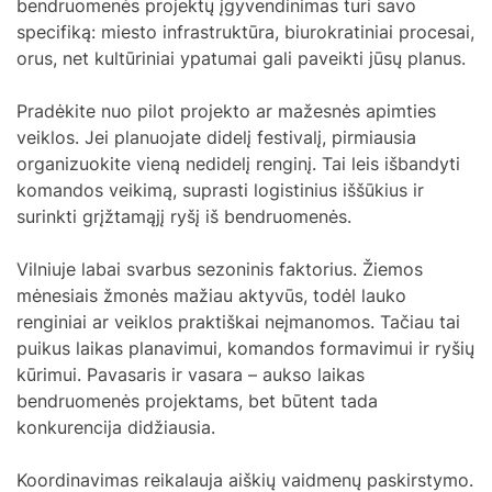
bendruomenės projektų įgyvendinimas turi savo
specifiką: miesto infrastruktūra, biurokratiniai procesai,
orus, net kultūriniai ypatumai gali paveikti jūsų planus.
Pradėkite nuo pilot projekto ar mažesnės apimties
veiklos. Jei planuojate didelį festivalį, pirmiausia
organizuokite vieną nedidelį renginį. Tai leis išbandyti
komandos veikimą, suprasti logistinius iššūkius ir
surinkti grįžtamąjį ryšį iš bendruomenės.
Vilniuje labai svarbus sezoninis faktorius. Žiemos
mėnesiais žmonės mažiau aktyvūs, todėl lauko
renginiai ar veiklos praktiškai neįmanomos. Tačiau tai
puikus laikas planavimui, komandos formavimui ir ryšių
kūrimui. Pavasaris ir vasara – aukso laikas
bendruomenės projektams, bet būtent tada
konkurencija didžiausia.
Koordinavimas reikalauja aiškių vaidmenų paskirstymo.