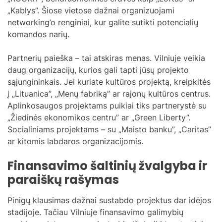
„Kablys”. Šiose vietose dažnai organizuojami
networking’o renginiai, kur galite sutikti potencialių
komandos narių.
Partnerių paieška – tai atskiras menas. Vilniuje veikia
daug organizacijų, kurios gali tapti jūsų projekto
sąjungininkais. Jei kuriate kultūros projektą, kreipkitės
į „Lituanica”, „Menų fabriką” ar rajonų kultūros centrus.
Aplinkosaugos projektams puikiai tiks partnerystė su
„Žiedinės ekonomikos centru” ar „Green Liberty”.
Socialiniams projektams – su „Maisto banku”, „Caritas”
ar kitomis labdaros organizacijomis.
Finansavimo šaltinių žvalgyba ir
paraiškų rašymas
Pinigų klausimas dažnai sustabdo projektus dar idėjos
stadijoje. Tačiau Vilniuje finansavimo galimybių