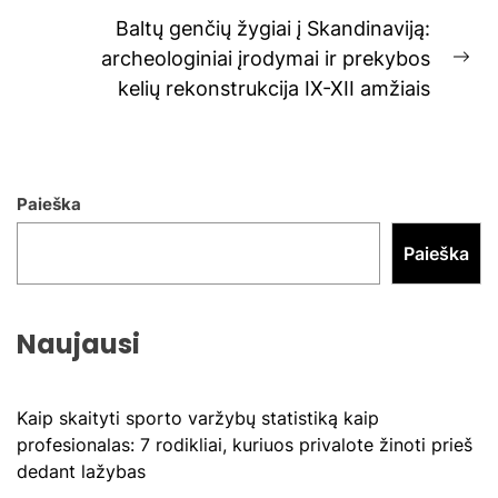
post:
Baltų genčių žygiai į Skandinaviją:
archeologiniai įrodymai ir prekybos
Ne
kelių rekonstrukcija IX-XII amžiais
pos
Paieška
Paieška
Naujausi
Kaip skaityti sporto varžybų statistiką kaip
profesionalas: 7 rodikliai, kuriuos privalote žinoti prieš
dedant lažybas