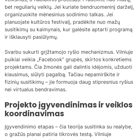
bet reguliarių veiklų. Jei kuriate bendruomeninį darželį,
organizuokite mėnesinius sodinimo talkas. Jei
planuojate kultūros festivalį, pradėkite nuo mažų
susitikimų su kaimynais, kur galėsite aptarti programą
ir išklausyti pasiūlymų.
Svarbu sukurti grįžtamojo ryšio mechanizmus. Vilniuje
puikiai veikia „Facebook” grupės, skirtos konkretiems
projektams. Čia žmonės gali dalintis idėjomis, užduoti
klausimus, siūlyti pagalbą. Tačiau nepamirškite ir
fizinių susitikimų – jie formuoja daug stipresnius ryšius
nei virtualus bendravimas.
Projekto įgyvendinimas ir veiklos
koordinavimas
Įgyvendinimo etapas – čia teorija susitinka su realybe,
o gražūs planai patiria tikrovės testą. Vilniuje