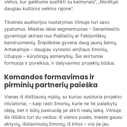
vietos, kur galėtume susitikti su kaimynais”, „Norėtųsi
daugiau kultūros veiklos rajone”.
Tikslinės auditorijos nustatymas Vilniuje turi savo
ypatumus. Miestas labai segmentuotas – Senamiesčio
gyventojai skiriasi nuo Pašilaičių ar Fabijoniškių
bendruomenių. Šnipiškėse gyvena daug jaunų šeimų,
Antakalnyje – daugiau vyresnio amžiaus žmonių,
Užupyje – kūrybingų asmenybių. Šie skirtumai
formuoja ir poreikius, ir dalyvavimo projektų būdus.
Komandos formavimas ir
pirminių partnerių paieška
Vienas iš didžiausių mįslių, su kuriuo susiduria projekto
iniciatoriai, – kaip rasti žmonių, kurie ne tik palaikytų
idėją, bet ir būtų pasiruošę jai skirti realų laiką. Vilniuje
šis iššūkis turi du veidus: iš vienos pusės, mieste gausu
aktyvių, išsilavinusių žmonių, iš kitos – visi jie jau