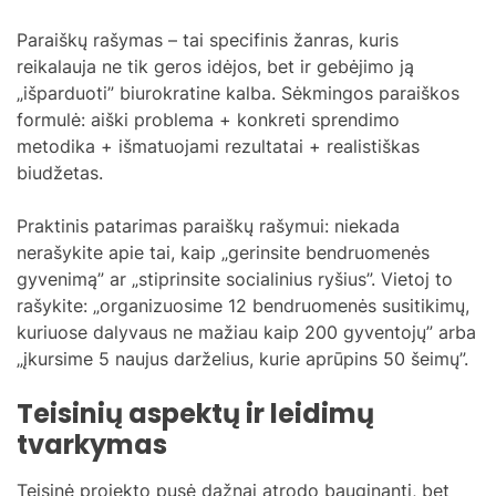
Paraiškų rašymas – tai specifinis žanras, kuris
reikalauja ne tik geros idėjos, bet ir gebėjimo ją
„išparduoti” biurokratine kalba. Sėkmingos paraiškos
formulė: aiški problema + konkreti sprendimo
metodika + išmatuojami rezultatai + realistiškas
biudžetas.
Praktinis patarimas paraiškų rašymui: niekada
nerašykite apie tai, kaip „gerinsite bendruomenės
gyvenimą” ar „stiprinsite socialinius ryšius”. Vietoj to
rašykite: „organizuosime 12 bendruomenės susitikimų,
kuriuose dalyvaus ne mažiau kaip 200 gyventojų” arba
„įkursime 5 naujus darželius, kurie aprūpins 50 šeimų”.
Teisinių aspektų ir leidimų
tvarkymas
Teisinė projekto pusė dažnai atrodo bauginanti, bet