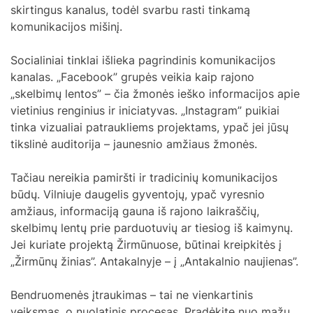
skirtingus kanalus, todėl svarbu rasti tinkamą
komunikacijos mišinį.
Socialiniai tinklai išlieka pagrindinis komunikacijos
kanalas. „Facebook” grupės veikia kaip rajono
„skelbimų lentos” – čia žmonės ieško informacijos apie
vietinius renginius ir iniciatyvas. „Instagram” puikiai
tinka vizualiai patraukliems projektams, ypač jei jūsų
tikslinė auditorija – jaunesnio amžiaus žmonės.
Tačiau nereikia pamiršti ir tradicinių komunikacijos
būdų. Vilniuje daugelis gyventojų, ypač vyresnio
amžiaus, informaciją gauna iš rajono laikraščių,
skelbimų lentų prie parduotuvių ar tiesiog iš kaimynų.
Jei kuriate projektą Žirmūnuose, būtinai kreipkitės į
„Žirmūnų žinias”. Antakalnyje – į „Antakalnio naujienas”.
Bendruomenės įtraukimas – tai ne vienkartinis
veiksmas, o nuolatinis procesas. Pradėkite nuo mažų,