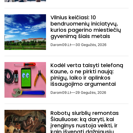
Vilnius keičiasi: 10
bendruomenių iniciatyvų,
kurios pagerino miestiečių
gyvenimą šiais metais
Darom09.lt
30 Gegužės, 2026
Kodėl verta taisyti telefoną
Kaune, o ne pirkti naują:
pinigų, laiko ir aplinkos
išsaugojimo argumentai
Darom09.lt
29 Gegužės, 2026
Robotų siurblių remontas
Šiauliuose: ką daryti, kai
įrenginys nustoja veikti, ir
kaip išvengti dažniausių