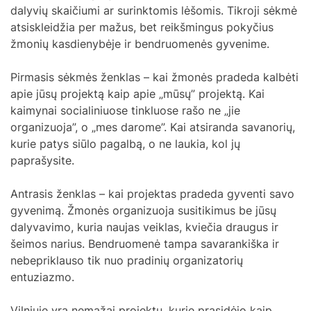
dalyvių skaičiumi ar surinktomis lėšomis. Tikroji sėkmė
atsiskleidžia per mažus, bet reikšmingus pokyčius
žmonių kasdienybėje ir bendruomenės gyvenime.
Pirmasis sėkmės ženklas – kai žmonės pradeda kalbėti
apie jūsų projektą kaip apie „mūsų” projektą. Kai
kaimynai socialiniuose tinkluose rašo ne „jie
organizuoja”, o „mes darome”. Kai atsiranda savanorių,
kurie patys siūlo pagalbą, o ne laukia, kol jų
paprašysite.
Antrasis ženklas – kai projektas pradeda gyventi savo
gyvenimą. Žmonės organizuoja susitikimus be jūsų
dalyvavimo, kuria naujas veiklas, kviečia draugus ir
šeimos narius. Bendruomenė tampa savarankiška ir
nebepriklauso tik nuo pradinių organizatorių
entuziazmo.
Vilniuje yra nemažai projektų, kurie prasidėjo kaip