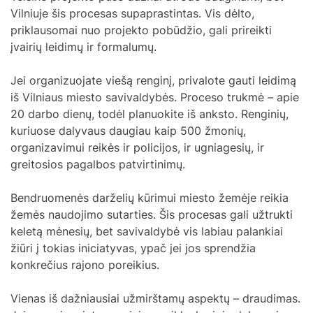
Vilniuje šis procesas supaprastintas. Vis dėlto,
priklausomai nuo projekto pobūdžio, gali prireikti
įvairių leidimų ir formalumų.
Jei organizuojate viešą renginį, privalote gauti leidimą
iš Vilniaus miesto savivaldybės. Proceso trukmė – apie
20 darbo dienų, todėl planuokite iš anksto. Renginių,
kuriuose dalyvaus daugiau kaip 500 žmonių,
organizavimui reikės ir policijos, ir ugniagesių, ir
greitosios pagalbos patvirtinimų.
Bendruomenės darželių kūrimui miesto žemėje reikia
žemės naudojimo sutarties. Šis procesas gali užtrukti
keletą mėnesių, bet savivaldybė vis labiau palankiai
žiūri į tokias iniciatyvas, ypač jei jos sprendžia
konkrečius rajono poreikius.
Vienas iš dažniausiai užmirštamų aspektų – draudimas.