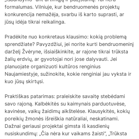
formalumas. Vilniuje, kur bendruomenės projektų
konkurencija nemažėja, svarbu iš karto suprasti, ar
jūsų idėja tikrai reikalinga.
Pradėkite nuo konkretaus klausimo: kokią problemą
sprendžiate? Pavyzdžiui, jei norite kurti bendruomeninį
darželį Žvėryne, išsiaiškinkite, ar rajone tikrai trūksta
žalių erdvių, ar gyvotojai nori jose dalyvauti. Jei
planuojate organizuoti kultūros renginius
Naujamiestyje, sužinokite, kokie renginiai jau vyksta ir
kuo jūsų skirtųsi.
Praktiškas patarimas: praleiskite savaitę stebėdami
savo rajoną. Kalbėkitės su kaimynais parduotuvėse,
kavinėse, vaikų žaidimų aikštelėse. Klausykitės, kokių
poreikių žmonės išreiškia natūraliai, neskatinami.
Dažnai geriausi projektai gimsta iš kasdienių
nusiskundimų: „Čia nėra kur vaikams žaisti”, „Trūksta