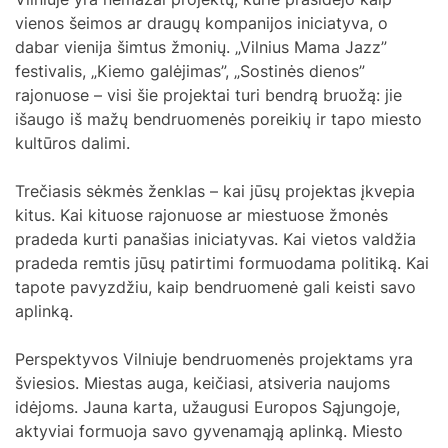
vienos šeimos ar draugų kompanijos iniciatyva, o
dabar vienija šimtus žmonių. „Vilnius Mama Jazz”
festivalis, „Kiemo galėjimas”, „Sostinės dienos”
rajonuose – visi šie projektai turi bendrą bruožą: jie
išaugo iš mažų bendruomenės poreikių ir tapo miesto
kultūros dalimi.
Trečiasis sėkmės ženklas – kai jūsų projektas įkvepia
kitus. Kai kituose rajonuose ar miestuose žmonės
pradeda kurti panašias iniciatyvas. Kai vietos valdžia
pradeda remtis jūsų patirtimi formuodama politiką. Kai
tapote pavyzdžiu, kaip bendruomenė gali keisti savo
aplinką.
Perspektyvos Vilniuje bendruomenės projektams yra
šviesios. Miestas auga, keičiasi, atsiveria naujoms
idėjoms. Jauna karta, užaugusi Europos Sąjungoje,
aktyviai formuoja savo gyvenamąją aplinką. Miesto