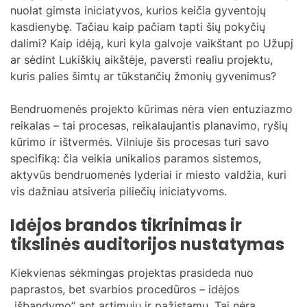
nuolat gimsta iniciatyvos, kurios keičia gyventojų
kasdienybę. Tačiau kaip pačiam tapti šių pokyčių
dalimi? Kaip idėją, kuri kyla galvoje vaikštant po Užupį
ar sėdint Lukiškių aikštėje, paversti realiu projektu,
kuris palies šimtų ar tūkstančių žmonių gyvenimus?
Bendruomenės projekto kūrimas nėra vien entuziazmo
reikalas – tai procesas, reikalaujantis planavimo, ryšių
kūrimo ir ištvermės. Vilniuje šis procesas turi savo
specifiką: čia veikia unikalios paramos sistemos,
aktyvūs bendruomenės lyderiai ir miesto valdžia, kuri
vis dažniau atsiveria piliečių iniciatyvoms.
Idėjos brandos tikrinimas ir
tikslinės auditorijos nustatymas
Kiekvienas sėkmingas projektas prasideda nuo
paprastos, bet svarbios procedūros – idėjos
„išbandymo” ant artimųjų ir pažįstamų. Tai nėra