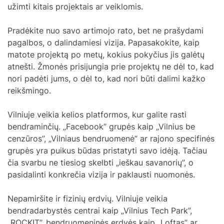
užimti kitais projektais ar veiklomis.
Pradėkite nuo savo artimojo rato, bet ne prašydami
pagalbos, o dalindamiesi vizija. Papasakokite, kaip
matote projektą po metų, kokius pokyčius jis galėtų
atnešti. Žmonės prisijungia prie projektų ne dėl to, kad
nori padėti jums, o dėl to, kad nori būti dalimi kažko
reikšmingo.
Vilniuje veikia kelios platformos, kur galite rasti
bendraminčių. „Facebook” grupės kaip „Vilnius be
cenzūros”, „Vilniaus bendruomenė” ar rajono specifinės
grupės yra puikus būdas pristatyti savo idėją. Tačiau
čia svarbu ne tiesiog skelbti „ieškau savanorių”, o
pasidalinti konkrečia vizija ir paklausti nuomonės.
Nepamiršite ir fizinių erdvių. Vilniuje veikia
bendradarbystės centrai kaip „Vilnius Tech Park”,
„ROCKIT”, bendruomeninės erdvės kaip „Loftas” ar