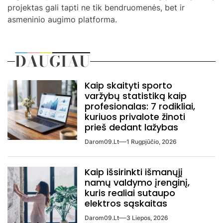
projektas gali tapti ne tik bendruomenės, bet ir
asmeninio augimo platforma.
DAUGIAU
Kaip skaityti sporto
varžybų statistiką kaip
profesionalas: 7 rodikliai,
kuriuos privalote žinoti
prieš dedant lažybas
Darom09.lt
1 Rugpjūčio, 2026
Kaip išsirinkti išmanųjį
namų valdymo įrenginį,
kuris realiai sutaupo
elektros sąskaitas
Darom09.lt
3 Liepos, 2026