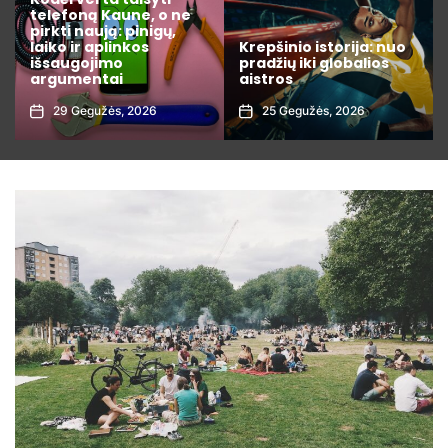
varžybų statistiką kaip
profesionalas: 7
Krepšinio istorija: nuo
rodikliai, kuriuos
pradžių iki globalios
privalote žinoti prieš
aistros
dedant lažybas
25 Gegužės, 2026
1 Rugpjūčio, 2026