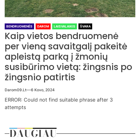
BENDRUOMENĖS
DAROM
LAISVALAIKIS
ŠVARA
Kaip vietos bendruomenė
per vieną savaitgalį pakeitė
apleistą parką į žmonių
susibūrimo vietą: žingsnis po
žingsnio patirtis
Darom09.lt
6 Kovo, 2024
ERROR: Could not find suitable phrase after 3
attempts
DAUGIAU