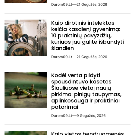
Darom09.lt
21 Gegužės, 2026
Kaip dirbtinis intelektas
keičia kasdienį gyvenimą:
10 praktinių pavyzdžių,
kuriuos jau galite išbandyti
šiandien
Darom09.lt
21 Gegužės, 2026
Kodėl verta pildyti
spausdintuvo kasetes
Šiauliuose vietoj naujų
pirkimo: pinigų taupymas,
aplinkosauga ir praktiniai
patarimai
Darom09.lt
9 Gegužės, 2026
Kaip vietos bendruomenės