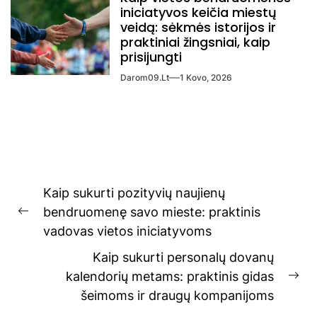
iniciatyvos keičia miestų
veidą: sėkmės istorijos ir
praktiniai žingsniai, kaip
prisijungti
Darom09.lt
1 Kovo, 2026
Navigacija
Kaip sukurti pozityvių naujienų
tarp
bendruomenę savo mieste: praktinis
Previous
įrašų
vadovas vietos iniciatyvoms
post:
Kaip sukurti personalų dovanų
kalendorių metams: praktinis gidas
Ne
šeimoms ir draugų kompanijoms
pos