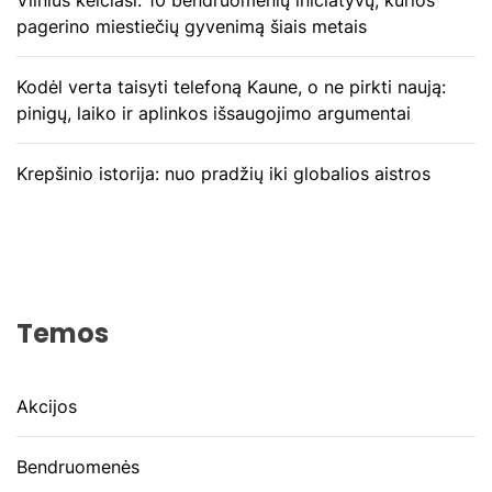
Vilnius keičiasi: 10 bendruomenių iniciatyvų, kurios
pagerino miestiečių gyvenimą šiais metais
Kodėl verta taisyti telefoną Kaune, o ne pirkti naują:
pinigų, laiko ir aplinkos išsaugojimo argumentai
Krepšinio istorija: nuo pradžių iki globalios aistros
Temos
Akcijos
Bendruomenės