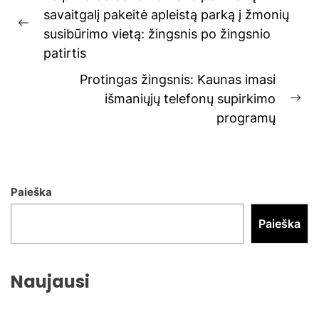
tarp
savaitgalį pakeitė apleistą parką į žmonių
įrašų
Previous
susibūrimo vietą: žingsnis po žingsnio
post:
patirtis
Protingas žingsnis: Kaunas imasi
išmaniųjų telefonų supirkimo
Ne
programų
pos
Paieška
Paieška
Naujausi