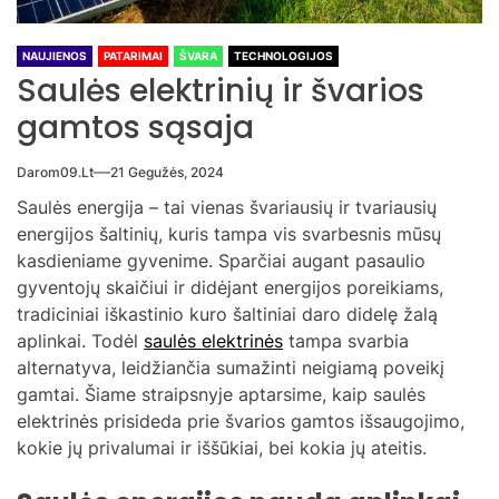
NAUJIENOS
PATARIMAI
ŠVARA
TECHNOLOGIJOS
Saulės elektrinių ir švarios
gamtos sąsaja
Darom09.lt
21 Gegužės, 2024
Saulės energija – tai vienas švariausių ir tvariausių
energijos šaltinių, kuris tampa vis svarbesnis mūsų
kasdieniame gyvenime. Sparčiai augant pasaulio
gyventojų skaičiui ir didėjant energijos poreikiams,
tradiciniai iškastinio kuro šaltiniai daro didelę žalą
aplinkai. Todėl
saulės elektrinės
tampa svarbia
alternatyva, leidžiančia sumažinti neigiamą poveikį
gamtai. Šiame straipsnyje aptarsime, kaip saulės
elektrinės prisideda prie švarios gamtos išsaugojimo,
kokie jų privalumai ir iššūkiai, bei kokia jų ateitis.