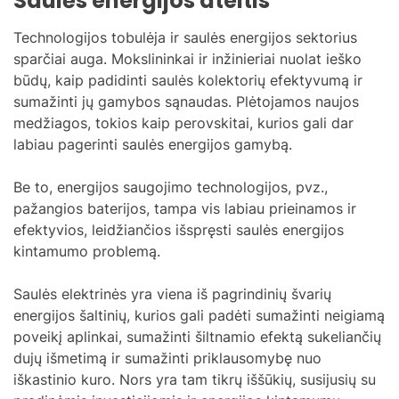
Saulės energijos ateitis
Technologijos tobulėja ir saulės energijos sektorius
sparčiai auga. Mokslininkai ir inžinieriai nuolat ieško
būdų, kaip padidinti saulės kolektorių efektyvumą ir
sumažinti jų gamybos sąnaudas. Plėtojamos naujos
medžiagos, tokios kaip perovskitai, kurios gali dar
labiau pagerinti saulės energijos gamybą.
Be to, energijos saugojimo technologijos, pvz.,
pažangios baterijos, tampa vis labiau prieinamos ir
efektyvios, leidžiančios išspręsti saulės energijos
kintamumo problemą.
Saulės elektrinės yra viena iš pagrindinių švarių
energijos šaltinių, kurios gali padėti sumažinti neigiamą
poveikį aplinkai, sumažinti šiltnamio efektą sukeliančių
dujų išmetimą ir sumažinti priklausomybę nuo
iškastinio kuro. Nors yra tam tikrų iššūkių, susijusių su