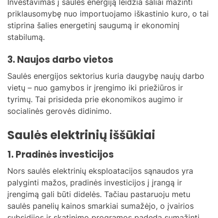
Investavimas į saulės energiją leidžia šaliai mažinti
priklausomybę nuo importuojamo iškastinio kuro, o tai
stiprina šalies energetinį saugumą ir ekonominį
stabilumą.
3. Naujos darbo vietos
Saulės energijos sektorius kuria daugybę naujų darbo
vietų – nuo gamybos ir įrengimo iki priežiūros ir
tyrimų. Tai prisideda prie ekonomikos augimo ir
socialinės gerovės didinimo.
Saulės elektrinių iššūkiai
1. Pradinės investicijos
Nors saulės elektrinių eksploatacijos sąnaudos yra
palyginti mažos, pradinės investicijos į įrangą ir
įrengimą gali būti didelės. Tačiau pastaruoju metu
saulės panelių kainos smarkiai sumažėjo, o įvairios
subsidijos ir skatinimo programos padeda sumažinti