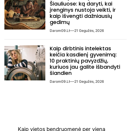
Šiauliuose: ką daryti, kai
įrenginys nustoja veikti, ir
kaip išvengti dažniausių
gedimų
Darom09.lt
21 Gegužės, 2026
Kaip dirbtinis intelektas
keičia kasdienį gyvenimą:
10 praktinių pavyzdžių,
kuriuos jau galite išbandyti
šiandien
Darom09.lt
21 Gegužės, 2026
Navigacija
Kaip vietos bendruomenė per vieną