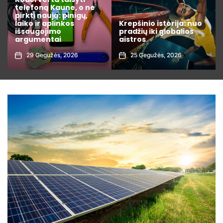
varžybų statistiką kaip
profesionalas: 7
Krepšinio istorija: nuo
rodikliai, kuriuos
pradžių iki globalios
privalote žinoti prieš
aistros
dedant lažybas
25 Gegužės, 2026
1 Rugpjūčio, 2026