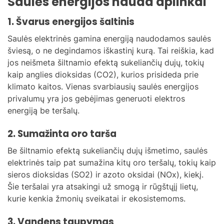
Saulės energijos nauda aplinkai
1. Švarus energijos šaltinis
Saulės elektrinės gamina energiją naudodamos saulės
šviesą, o ne degindamos iškastinį kurą. Tai reiškia, kad
jos neišmeta šiltnamio efektą sukeliančių dujų, tokių
kaip anglies dioksidas (CO2), kurios prisideda prie
klimato kaitos. Vienas svarbiausių saulės energijos
privalumų yra jos gebėjimas generuoti elektros
energiją be teršalų.
2. Sumažinta oro tarša
Be šiltnamio efektą sukeliančių dujų išmetimo, saulės
elektrinės taip pat sumažina kitų oro teršalų, tokių kaip
sieros dioksidas (SO2) ir azoto oksidai (NOx), kiekį.
Šie teršalai yra atsakingi už smogą ir rūgštųjį lietų,
kurie kenkia žmonių sveikatai ir ekosistemoms.
3. Vandens taupymas