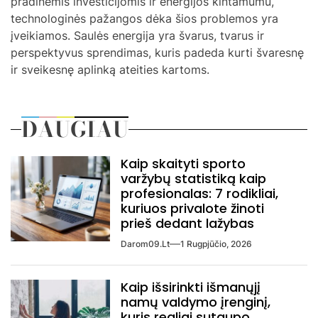
pradinėmis investicijomis ir energijos kintamumu,
technologinės pažangos dėka šios problemos yra
įveikiamos. Saulės energija yra švarus, tvarus ir
perspektyvus sprendimas, kuris padeda kurti švaresnę
ir sveikesnę aplinką ateities kartoms.
DAUGIAU
Kaip skaityti sporto
varžybų statistiką kaip
profesionalas: 7 rodikliai,
kuriuos privalote žinoti
prieš dedant lažybas
Darom09.lt
1 Rugpjūčio, 2026
Kaip išsirinkti išmanųjį
namų valdymo įrenginį,
kuris realiai sutaupo